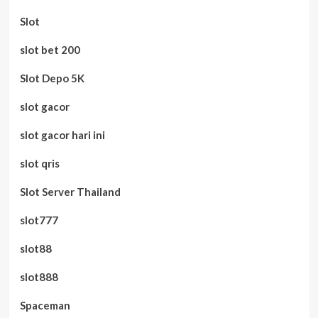
Slot
slot bet 200
Slot Depo 5K
slot gacor
slot gacor hari ini
slot qris
Slot Server Thailand
slot777
slot88
slot888
Spaceman