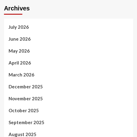
Archives
July 2026
June 2026
May 2026
April 2026
March 2026
December 2025
November 2025
October 2025
September 2025
August 2025