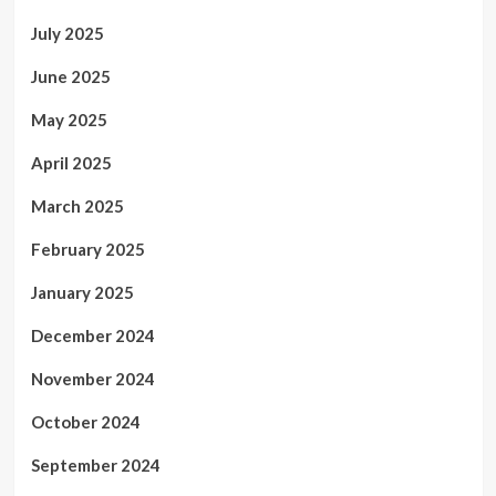
July 2025
June 2025
May 2025
April 2025
March 2025
February 2025
January 2025
December 2024
November 2024
October 2024
September 2024