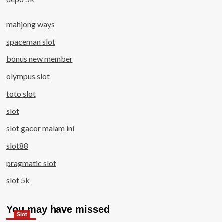
mahjong ways
spaceman slot
bonus new member
olympus slot
toto slot
slot
slot gacor malam ini
slot88
pragmatic slot
slot 5k
You may have missed
Slot