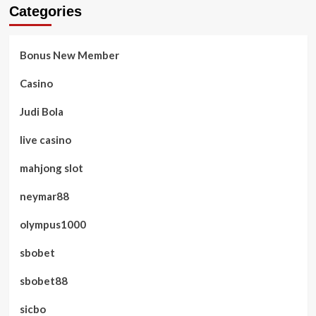
Categories
Bonus New Member
Casino
Judi Bola
live casino
mahjong slot
neymar88
olympus1000
sbobet
sbobet88
sicbo