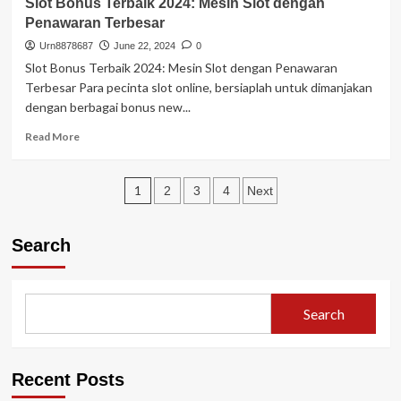
Slot Bonus Terbaik 2024: Mesin Slot dengan
Pancing
Penawaran Terbesar
dengan
Big
Urn8878687
June 22, 2024
0
Bass
Slot Bonus Terbaik 2024: Mesin Slot dengan Penawaran
Crash
Terbesar Para pecinta slot online, bersiaplah untuk dimanjakan
dengan berbagai bonus new...
Read
Read More
more
about
Posts
Slot
1
2
3
4
Next
Bonus
pagination
Terbaik
2024:
Search
Mesin
Slot
dengan
Penawaran
Search
Terbesar
Recent Posts