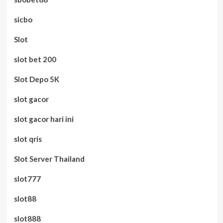
sicbo
Slot
slot bet 200
Slot Depo 5K
slot gacor
slot gacor hari ini
slot qris
Slot Server Thailand
slot777
slot88
slot888