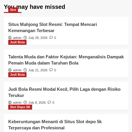
You may have missed
Slot
Situs Mahjong Slot Resmi: Tempat Mencari
Kemenangan Terbesar
admin
July 28, 2026
0
Judi Bola
Talenta Muda dan Faktor Kejutan: Menganalisis Dampak
Pemain Muda dalam Taruhan Bola
admin
July 21, 2026
0
Judi Bola
Judi Bola Resmi Modal Kecil, Pilih Laga dengan Risiko
Terukur
admin
July 8, 2026
0
Slot Depo 5K
Keberuntungan Menanti di Situs Slot depo 5k
Terpercaya dan Profesional