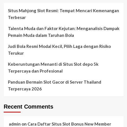
Situs Mahjong Slot Resmi: Tempat Mencari Kemenangan
Terbesar
Talenta Muda dan Faktor Kejutan: Menganalisis Dampak
Pemain Muda dalam Taruhan Bola
Judi Bola Resmi Modal Kecil, Pilih Laga dengan Risiko
Terukur
Keberuntungan Menanti di Situs Slot depo 5k
Terpercaya dan Profesional
Panduan Bermain Slot Gacor di Server Thailand
Terpercaya 2026
Recent Comments
admin
on
Cara Daftar Situs Slot Bonus New Member