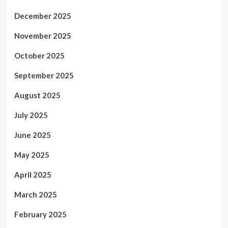
December 2025
November 2025
October 2025
September 2025
August 2025
July 2025
June 2025
May 2025
April 2025
March 2025
February 2025