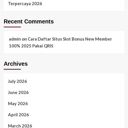
Terpercaya 2026
Recent Comments
admin
on
Cara Daftar Situs Slot Bonus New Member
100% 2025 Pakai QRIS
Archives
July 2026
June 2026
May 2026
April 2026
March 2026