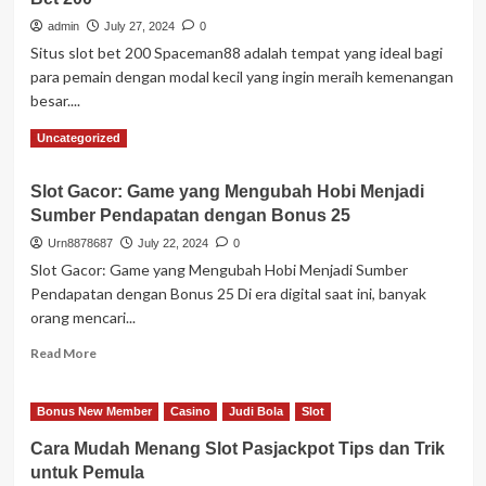
Secrets
admin
July 27, 2024
0
to
Situs slot bet 200 Spaceman88 adalah tempat yang ideal bagi
Online
para pemain dengan modal kecil yang ingin meraih kemenangan
Gambling
besar....
Gacor
Success
Read
Read More
Uncategorized
in
more
2024
about
on
Slot Gacor: Game yang Mengubah Hobi Menjadi
Peluang
a
Sumber Pendapatan dengan Bonus 25
Besar
Trusted
Menang
Urn8878687
July 22, 2024
0
Platform
Hadiah
Slot Gacor: Game yang Mengubah Hobi Menjadi Sumber
Besar
Pendapatan dengan Bonus 25 Di era digital saat ini, banyak
di
orang mencari...
Situs
Slot
Read
Read More
Bet
more
200
about
Slot
Bonus New Member
Casino
Judi Bola
Slot
Gacor:
Cara Mudah Menang Slot Pasjackpot Tips dan Trik
Game
untuk Pemula
yang