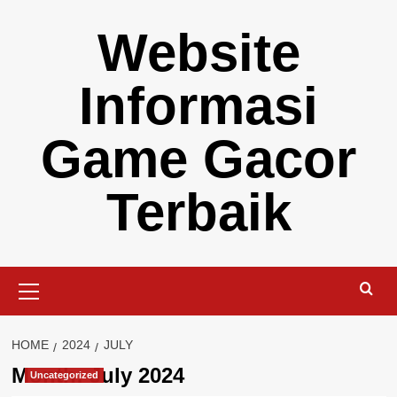
Skip
Website
to
content
Informasi
Game Gacor
Terbaik
Primary
Menu
HOME
2024
JULY
Month:
July 2024
Uncategorized