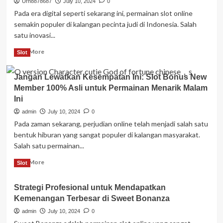
Urn8878687
July 10, 2024
0
2
Pada era digital seperti sekarang ini, permainan slot online
dengan
semakin populer di kalangan pecinta judi di Indonesia. Salah
Fitur
satu inovasi...
Scatter
Hitam
Read
Read More
Slot
more
about
Jangan Lewatkan Kesempatan Ini: Slot Bonus New
Slot
Member 100% Asli untuk Permainan Menarik Malam
Pulsa
Tanpa
Ini
Potongan
admin
July 10, 2024
0
Hemat
Pada zaman sekarang, perjudian online telah menjadi salah satu
dan
bentuk hiburan yang sangat populer di kalangan masyarakat.
Menguntungkan
Salah satu permainan...
Read
Read More
Slot
more
about
Strategi Profesional untuk Mendapatkan
Jangan
Kemenangan Terbesar di Sweet Bonanza
Lewatkan
Kesempatan
admin
July 10, 2024
0
Ini: