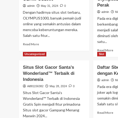
Perak
admin
May 31, 2024
0
Dengan hadirnya situs slot terbaru,
admin
M
OLYMPUS1000, banyak pemain judi
Pada era dig
online yang semakin antusias dalam
berkembang,
mencoba keberuntungan mereka.
menjadi sala
Salah satu fitur...
diminati ole
satu...
Read
Read More
more
Re
Read More
about
Uncategorized
Slot
mo
Mengungkap
ab
Rahasia
Ti
Situs Slot Gacor Santa’s
Daftar Sb
Kemenangan
da
Wonderland™ Terbaik di
dengan K
Maxwin
Tri
2024
Indonesia
Ga
admin
M
di
Me
Pada era digi
Ai881156382
May 28, 2024
0
OLYMPUS1000
di
joker apk log
Situs Slot Gacor Santa's
Sit
semakin dimi
Wonderland™ Terbaik di Indonesia
Slo
Salah satu sit
Gratis Spin menjadi fitur primadona
Ol
de
Situs slot gacor Gampang Menang
Re
Read More
Be
Maxwin 2024...
mo