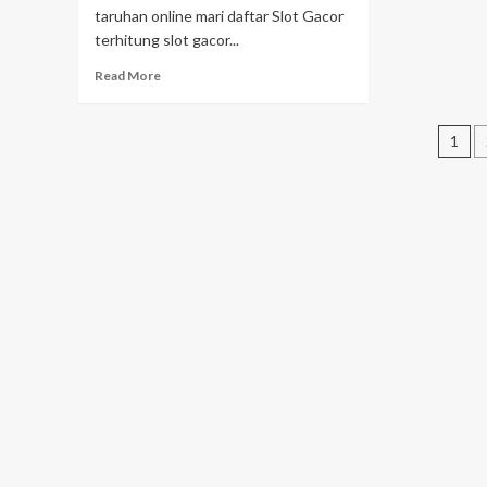
20
taruhan online mari daftar Slot Gacor
dengan
sbobet
terhitung slot gacor...
Link
Read
Read More
Alternatif
more
about
Po
Langkah
1
Daftar
pag
Situs
Judi
Slot
Gacor