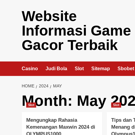
Skip
to
Website
content
Informasi Game
Gacor Terbaik
Casino
Judi Bola
Slot
Sitemap
Sbobet
HOME
2024
MAY
Month:
May 20
Slot
Slot
Mengungkap Rahasia
Tips dan
Kemenangan Maxwin 2024 di
Menang di
OLYMPUS1000
Olympus1