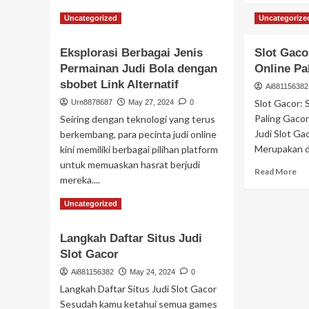
10
ab
Read
Read More
Pe
Uncategorized
Uncategorize
Daf
more
Sb
about
Wa
Eksplorasi Berbagai Jenis
Slot Gaco
Situs
Te
Permainan Judi Bola dengan
Slot
Online Pa
de
Gacor
sbobet Link Alternatif
Ai881156382
Ke
Santa’s
Ak
Slot Gacor: 
Urn8878687
May 27, 2024
0
Wonderland™
Paling Gacor
Seiring dengan teknologi yang terus
Terbaik
di
Judi Slot Ga
berkembang, para pecinta judi online
Indonesia
Merupakan da
kini memiliki berbagai pilihan platform
untuk memuaskan hasrat berjudi
Re
Read More
mereka....
mo
ab
Read
Read More
Uncategorized
Slo
more
Gac
about
Sit
Langkah Daftar Situs Judi
Eksplorasi
Jud
Slot Gacor
Berbagai
Slo
Jenis
Ai881156382
May 24, 2024
0
Onl
Permainan
Pal
Langkah Daftar Situs Judi Slot Gacor
Judi
Ga
Sesudah kamu ketahui semua games
Bola