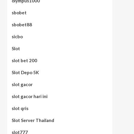
olympus1000
sbobet
sbobet88
sicbo
Slot
slot bet 200
Slot Depo 5K
slot gacor
slot gacor hari ini
slot qris
Slot Server Thailand
slot777