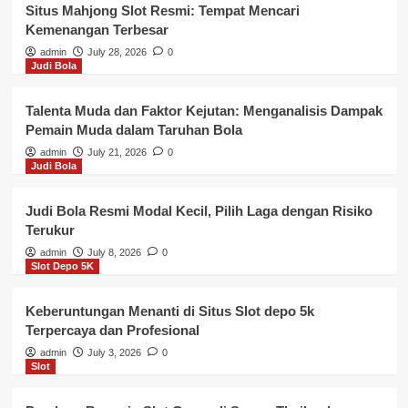
Situs Mahjong Slot Resmi: Tempat Mencari
Kemenangan Terbesar
admin
July 28, 2026
0
Judi Bola
Talenta Muda dan Faktor Kejutan: Menganalisis Dampak
Pemain Muda dalam Taruhan Bola
admin
July 21, 2026
0
Judi Bola
Judi Bola Resmi Modal Kecil, Pilih Laga dengan Risiko
Terukur
admin
July 8, 2026
0
Slot Depo 5K
Keberuntungan Menanti di Situs Slot depo 5k
Terpercaya dan Profesional
admin
July 3, 2026
0
Slot