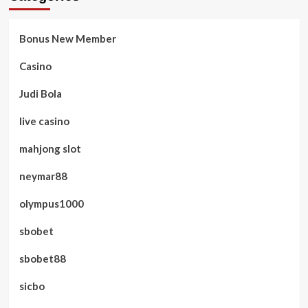
Bonus New Member
Casino
Judi Bola
live casino
mahjong slot
neymar88
olympus1000
sbobet
sbobet88
sicbo