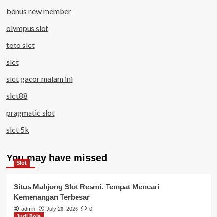
bonus new member
olympus slot
toto slot
slot
slot gacor malam ini
slot88
pragmatic slot
slot 5k
You may have missed
Slot
Situs Mahjong Slot Resmi: Tempat Mencari
Kemenangan Terbesar
admin
July 28, 2026
0
Judi Bola