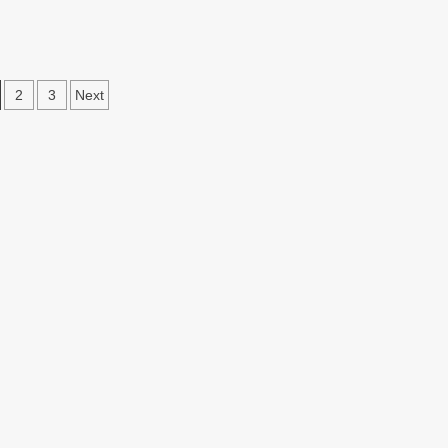
di
Spaceman
88
osts
2
3
Next
agination