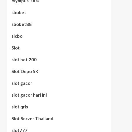
olympus1000
sbobet
sbobet88
sicbo
Slot
slot bet 200
Slot Depo 5K
slot gacor
slot gacor hari ini
slot qris
Slot Server Thailand
slot777