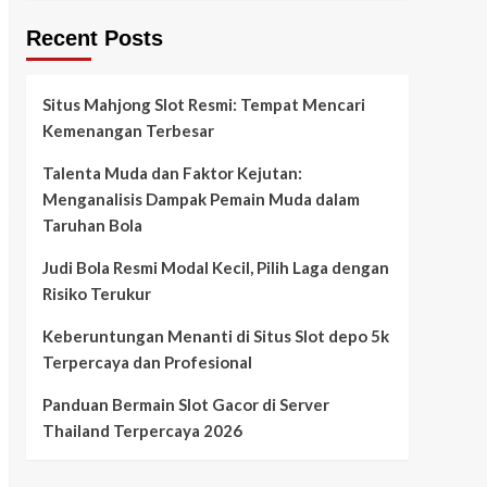
Recent Posts
Situs Mahjong Slot Resmi: Tempat Mencari
Kemenangan Terbesar
Talenta Muda dan Faktor Kejutan:
Menganalisis Dampak Pemain Muda dalam
Taruhan Bola
Judi Bola Resmi Modal Kecil, Pilih Laga dengan
Risiko Terukur
Keberuntungan Menanti di Situs Slot depo 5k
Terpercaya dan Profesional
Panduan Bermain Slot Gacor di Server
Thailand Terpercaya 2026