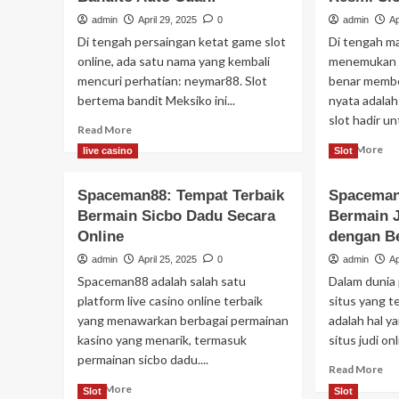
admin
April 29, 2025
0
admin
Ap
Di tengah persaingan ketat game slot
Di tengah ma
online, ada satu nama yang kembali
menemukan l
mencuri perhatian: neymar88. Slot
benar membe
bertema bandit Meksiko ini...
nyata adalah
slot hadir un
Read
Read More
more
Re
Read More
live casino
Slot
about
mo
Bandito
ab
Spaceman88: Tempat Terbaik
Spaceman
Lagi
Ma
Kasih
Bermain Sicbo Dadu Secara
Bermain J
di
Hadiah!
NE
Online
dengan Be
Link
Lin
admin
April 25, 2025
0
admin
Ap
Slot
Slo
Gacor
Spaceman88 adalah salah satu
Dalam dunia 
Ga
Hari
Har
platform live casino online terbaik
situs yang 
Ini,
Ini
yang menawarkan berbagai permainan
adalah hal y
Wild
Ka
kasino yang menarik, termasuk
situs judi onl
Bandito
Ze
permainan sicbo dadu....
Auto
Re
Re
Read More
Cuan!
Sl
mo
Read
Read More
Slot
Slot