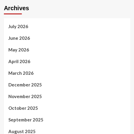
Archives
July 2026
June 2026
May 2026
April 2026
March 2026
December 2025
November 2025
October 2025
September 2025
August 2025