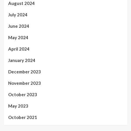
August 2024
July 2024
June 2024
May 2024
April 2024
January 2024
December 2023
November 2023
October 2023
May 2023
October 2021