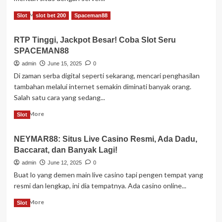
Neymar88?
Read
Read More
Slot
slot bet 200
Spaceman88
Ini
more
Triknya
about
Biar
RTP Tinggi, Jackpot Besar! Coba Slot Seru
Slot
Auto
SPACEMAN88
Thailand
Menang!
Gacor
admin
June 15, 2025
0
Hari
Di zaman serba digital seperti sekarang, mencari penghasilan
Ini,
tambahan melalui internet semakin diminati banyak orang.
Link
Salah satu cara yang sedang...
Situs
Server
Read
Read More
Slot
Resmi
more
Paling
about
Dicari!
NEYMAR88: Situs Live Casino Resmi, Ada Dadu,
RTP
Baccarat, dan Banyak Lagi!
Tinggi,
Jackpot
admin
June 12, 2025
0
Besar!
Buat lo yang demen main live casino tapi pengen tempat yang
Coba
resmi dan lengkap, ini dia tempatnya. Ada casino online...
Slot
Seru
Read
Read More
Slot
SPACEMAN88
more
about