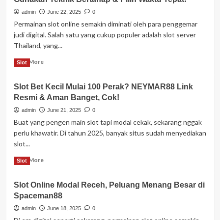
JOKER123
admin
June 22, 2025
0
Gaming:
Permainan slot online semakin diminati oleh para penggemar
Slot
judi digital. Salah satu yang cukup populer adalah slot server
Gacor
Thailand, yang...
dengan
Desain
Read
Read More
Slot
Mengagumkan
more
about
Slot Bet Kecil Mulai 100 Perak? NEYMAR88 Link
Main
Resmi & Aman Banget, Cok!
Slot
Server
admin
June 21, 2025
0
Thailand
Buat yang pengen main slot tapi modal cekak, sekarang nggak
Tak
perlu khawatir. Di tahun 2025, banyak situs sudah menyediakan
Sekadar
slot...
Hoki
–
Read
Read More
Slot
Gunakan
more
Teknik
about
Bertahap
Slot Online Modal Receh, Peluang Menang Besar di
Slot
&
Spaceman88
Bet
Pilih
Kecil
admin
June 18, 2025
0
Waktu
Mulai
Tepat!