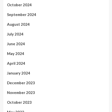
October 2024
September 2024
August 2024
July 2024
June 2024
May 2024
April 2024
January 2024
December 2023
November 2023
October 2023