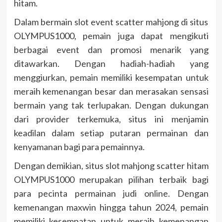
hitam.
Dalam bermain slot event scatter mahjong di situs
OLYMPUS1000, pemain juga dapat mengikuti
berbagai event dan promosi menarik yang
ditawarkan. Dengan hadiah-hadiah yang
menggiurkan, pemain memiliki kesempatan untuk
meraih kemenangan besar dan merasakan sensasi
bermain yang tak terlupakan. Dengan dukungan
dari provider terkemuka, situs ini menjamin
keadilan dalam setiap putaran permainan dan
kenyamanan bagi para pemainnya.
Dengan demikian, situs slot mahjong scatter hitam
OLYMPUS1000 merupakan pilihan terbaik bagi
para pecinta permainan judi online. Dengan
kemenangan maxwin hingga tahun 2024, pemain
memiliki kesempatan untuk meraih kemenangan