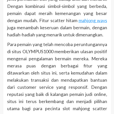
Dengan kombinasi simbol-simbol yang berbeda,
pemain dapat meraih kemenangan yang besar
dengan mudah. Fitur scatter hitam
mahjong ways
juga menambah keseruan dalam bermain, dengan
hadiah-hadiah yang menarik untuk dimenangkan.
Para pemain yang telah mencoba peruntungannya
di situs OLYMPUS1000 memberikan ulasan positif
mengenai pengalaman bermain mereka. Mereka
merasa puas dengan berbagai fitur yang
ditawarkan oleh situs ini, serta kemudahan dalam
melakukan transaksi dan mendapatkan bantuan
dari customer service yang responsif. Dengan
reputasi yang baik di kalangan pemain judi online,
situs ini terus berkembang dan menjadi pilihan
utama bagi para pecinta slot mahjong scatter