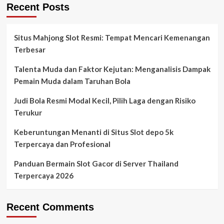
Recent Posts
Situs Mahjong Slot Resmi: Tempat Mencari Kemenangan
Terbesar
Talenta Muda dan Faktor Kejutan: Menganalisis Dampak
Pemain Muda dalam Taruhan Bola
Judi Bola Resmi Modal Kecil, Pilih Laga dengan Risiko
Terukur
Keberuntungan Menanti di Situs Slot depo 5k
Terpercaya dan Profesional
Panduan Bermain Slot Gacor di Server Thailand
Terpercaya 2026
Recent Comments