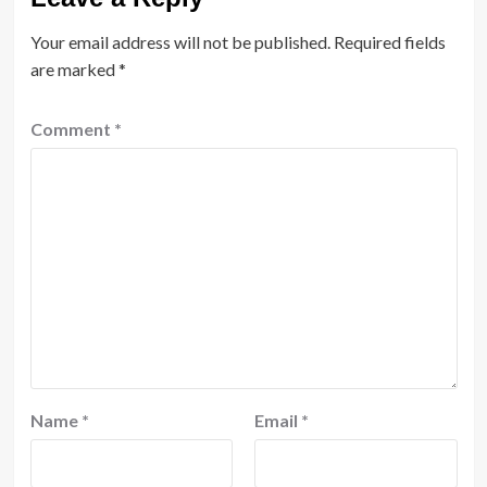
Your email address will not be published.
Required fields
are marked
*
Comment
*
Name
*
Email
*