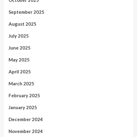
October 2025
September 2025
August 2025
July 2025
June 2025
May 2025
April 2025
March 2025
February 2025
January 2025
December 2024
November 2024