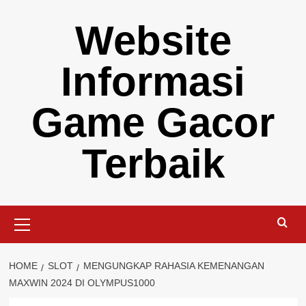
Skip
Website
to
content
Informasi
Game Gacor
Terbaik
Primary
Menu
HOME
SLOT
MENGUNGKAP RAHASIA KEMENANGAN
MAXWIN 2024 DI OLYMPUS1000