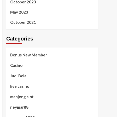
October 2023
May 2023
October 2021
Categories
Bonus New Member
Casino
Judi Bola
live casino
mahjong slot
neymar88