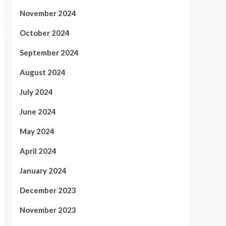
November 2024
October 2024
September 2024
August 2024
July 2024
June 2024
May 2024
April 2024
January 2024
December 2023
November 2023