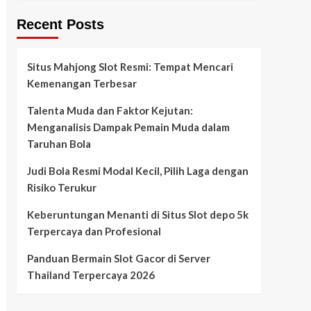
Recent Posts
Situs Mahjong Slot Resmi: Tempat Mencari
Kemenangan Terbesar
Talenta Muda dan Faktor Kejutan:
Menganalisis Dampak Pemain Muda dalam
Taruhan Bola
Judi Bola Resmi Modal Kecil, Pilih Laga dengan
Risiko Terukur
Keberuntungan Menanti di Situs Slot depo 5k
Terpercaya dan Profesional
Panduan Bermain Slot Gacor di Server
Thailand Terpercaya 2026