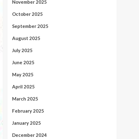
November 2025
October 2025
September 2025
August 2025
July 2025
June 2025
May 2025
April 2025
March 2025
February 2025
January 2025
December 2024