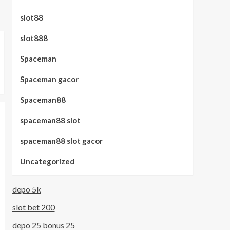
slot88
slot888
Spaceman
Spaceman gacor
Spaceman88
spaceman88 slot
spaceman88 slot gacor
Uncategorized
depo 5k
slot bet 200
depo 25 bonus 25