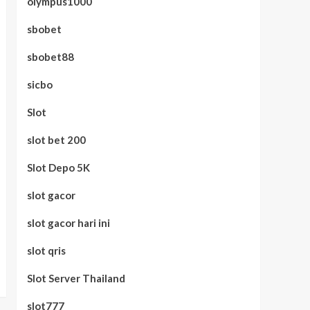
olympus1000
sbobet
sbobet88
sicbo
Slot
slot bet 200
Slot Depo 5K
slot gacor
slot gacor hari ini
slot qris
Slot Server Thailand
slot777