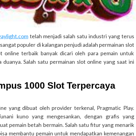
ylight.com
telah menjadi salah satu industri yang terus
sangat populer di kalangan penjudi adalah permainan slot
t online terbaik banyak dicari oleh para pemain untuk
uanya. Salah satu permainan slot online yang saat ini
ympus 1000 Slot Terpercaya
ne yang dibuat oleh provider terkenal, Pragmatic Play.
Yunani kuno yang mengesankan, dengan grafis yang
at pemain betah bermain. Salah satu fitur yang menarik
ng bisa membantu pemain untuk mendapatkan kemenangan