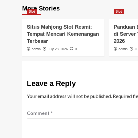
More Stories
Slot
Slot
Situs Mahjong Slot Resmi:
Panduan 
Tempat Mencari Kemenangan
di Server
Terbesar
2026
admin
July 28, 2026
0
admin
J
Leave a Reply
Your email address will not be published.
Required fi
Comment
*