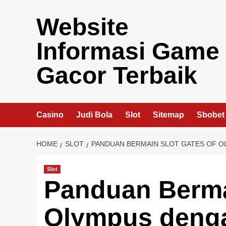
Skip
to
Website
content
Informasi Game
Gacor Terbaik
Casino
Judi Bola
Slot
Sitemap
Sbobet
HOME
SLOT
PANDUAN BERMAIN SLOT GATES OF 
Slot
Panduan Berma
Olympus deng