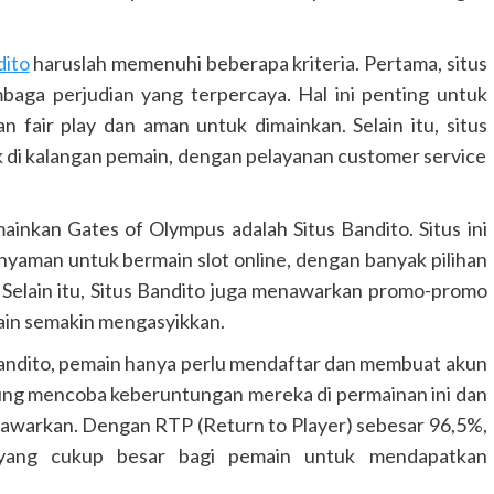
dito
haruslah memenuhi beberapa kriteria. Pertama, situs
embaga perjudian yang terpercaya. Hal ini penting untuk
fair play dan aman untuk dimainkan. Selain itu, situs
ik di kalangan pemain, dengan pelayanan customer service
mainkan Gates of Olympus adalah Situs Bandito. Situs ini
nyaman untuk bermain slot online, dengan banyak pilihan
ni. Selain itu, Situs Bandito juga menawarkan promo-promo
in semakin mengasyikkan.
andito, pemain hanya perlu mendaftar dan membuat akun
ngsung mencoba keberuntungan mereka di permainan ini dan
awarkan. Dengan RTP (Return to Player) sebesar 96,5%,
yang cukup besar bagi pemain untuk mendapatkan