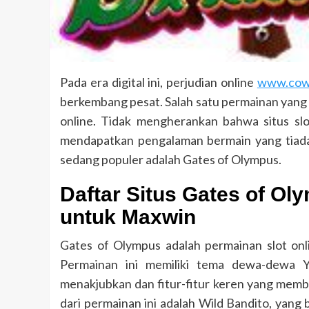
Pada era digital ini, perjudian online
www.cowa
berkembang pesat. Salah satu permainan yang 
online. Tidak mengherankan bahwa situs slo
mendapatkan pengalaman bermain yang tiada d
sedang populer adalah Gates of Olympus.
Daftar Situs Gates of Ol
untuk Maxwin
Gates of Olympus adalah permainan slot onli
Permainan ini memiliki tema dewa-dewa 
menakjubkan dan fitur-fitur keren yang membu
dari permainan ini adalah Wild Bandito, ya