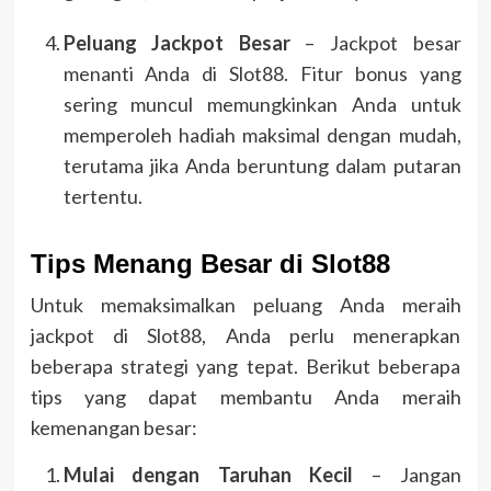
Peluang Jackpot Besar
– Jackpot besar
menanti Anda di Slot88. Fitur bonus yang
sering muncul memungkinkan Anda untuk
memperoleh hadiah maksimal dengan mudah,
terutama jika Anda beruntung dalam putaran
tertentu.
Tips Menang Besar di Slot88
Untuk memaksimalkan peluang Anda meraih
jackpot di Slot88, Anda perlu menerapkan
beberapa strategi yang tepat. Berikut beberapa
tips yang dapat membantu Anda meraih
kemenangan besar:
Mulai dengan Taruhan Kecil
– Jangan