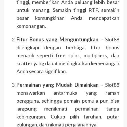
tinggi, memberikan Anda peluang lebih besar
untuk menang. Semakin tinggi RTP, semakin
besar kemungkinan Anda mendapatkan
kemenangan.
Fitur Bonus yang Menguntungkan
– Slot88
dilengkapi dengan berbagai fitur bonus
menarik seperti free spins, multipliers, dan
scatter yang dapat meningkatkan kemenangan
Anda secara signifikan.
Permainan yang Mudah Dimainkan
– Slot88
menawarkan antarmuka yang ramah
pengguna, sehingga pemain pemula pun bisa
langsung menikmati permainan tanpa
kebingungan. Cukup pilih taruhan, putar
gulungan, dan nikmati perjalanannya.