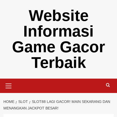
Skip
Website
to
content
Informasi
Game Gacor
Terbaik
Primary
Menu
HOME
SLOT
SLOT88 LAGI GACOR! MAIN SEKARANG DAN
MENANGKAN JACKPOT BESAR!