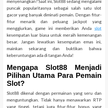
menyenangkan? Saat ini, Slot88 sedang mengalami
puncak popularitasnya sebagai salah satu slot
gacor yang banyak diminati pemain. Dengan fitur-
fitur menarik dan peluang jackpot yang
menggiurkan, game ini memberikan Anda
slot
kesempatan luar biasa untuk meraih kemenangan
besar. Jangan lewatkan kesempatan emas ini,
mainkan sekarang dan buktikan bahwa
keberuntungan ada di tangan Anda!
Mengapa Slot88 Menjadi
Pilihan Utama Para Pemain
Slot?
Slot88 dikenal dengan permainan yang seru dan
menguntungkan. Tidak hanya menawarkan RTP
yang tinggi, tetapi juga fitur-fitur bonus yang