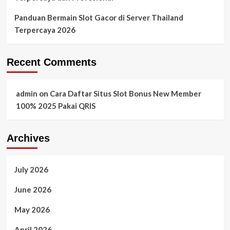
Panduan Bermain Slot Gacor di Server Thailand
Terpercaya 2026
Recent Comments
admin
on
Cara Daftar Situs Slot Bonus New Member
100% 2025 Pakai QRIS
Archives
July 2026
June 2026
May 2026
April 2026