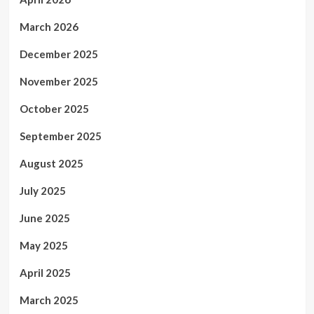
March 2026
December 2025
November 2025
October 2025
September 2025
August 2025
July 2025
June 2025
May 2025
April 2025
March 2025