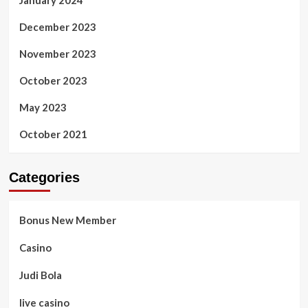
December 2023
November 2023
October 2023
May 2023
October 2021
Categories
Bonus New Member
Casino
Judi Bola
live casino