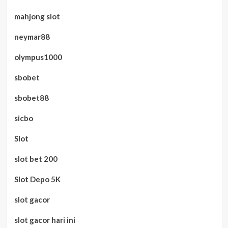
mahjong slot
neymar88
olympus1000
sbobet
sbobet88
sicbo
Slot
slot bet 200
Slot Depo 5K
slot gacor
slot gacor hari ini