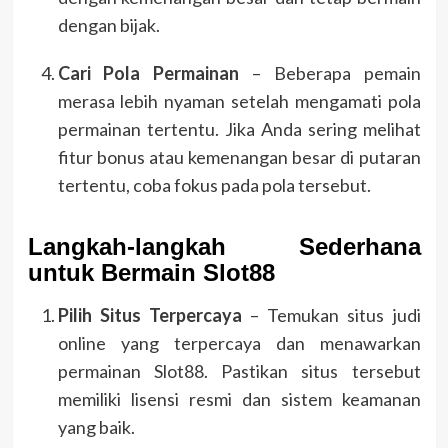
dengan bijak.
Cari Pola Permainan
– Beberapa pemain
merasa lebih nyaman setelah mengamati pola
permainan tertentu. Jika Anda sering melihat
fitur bonus atau kemenangan besar di putaran
tertentu, coba fokus pada pola tersebut.
Langkah-langkah Sederhana
untuk Bermain Slot88
Pilih Situs Terpercaya
– Temukan situs judi
online yang terpercaya dan menawarkan
permainan Slot88. Pastikan situs tersebut
memiliki lisensi resmi dan sistem keamanan
yang baik.