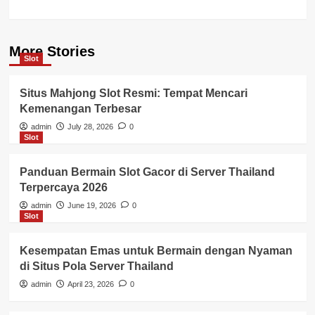
More Stories
Slot
Situs Mahjong Slot Resmi: Tempat Mencari
Kemenangan Terbesar
admin
July 28, 2026
0
Slot
Panduan Bermain Slot Gacor di Server Thailand
Terpercaya 2026
admin
June 19, 2026
0
Slot
Kesempatan Emas untuk Bermain dengan Nyaman
di Situs Pola Server Thailand
admin
April 23, 2026
0