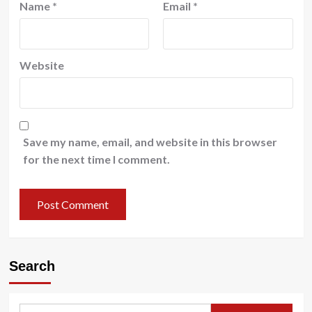
Name
*
Email
*
Website
Save my name, email, and website in this browser
for the next time I comment.
Search