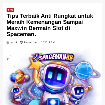
Slot
Tips Terbaik Anti Rungkat untuk
Meraih Kemenangan Sampai
Maxwin Bermain Slot di
Spaceman.
admin
November 1, 2025
0