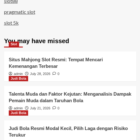
slot88
pragmatic slot
slot 5k
You may have missed
Slot
Situs Mahjong Slot Resmi: Tempat Mencari
Kemenangan Terbesar
admin
July 28, 2026
0
Judi Bola
Talenta Muda dan Faktor Kejutan: Menganalisis Dampak
Pemain Muda dalam Taruhan Bola
admin
July 21, 2026
0
Judi Bola
Judi Bola Resmi Modal Kecil, Pilih Laga dengan Risiko
Terukur