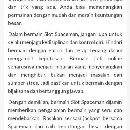
dan trik yang ada, Anda bisa memenangkan
permainan dengan mudah dan meraih keuntungan
besar.
Dalam bermain Slot Spaceman, jangan lupa untuk
selalu menjaga kedisiplinan dan kontrol diri. Hindari
bermain dengan emosi dan tetap tenang dalam
mengambil keputusan. Bermain judi online
seharusnya menjadi hiburan yang menyenangkan
dan menghibur, bukan menjadi masalah dan
sumber stres. Jadi pastikan untuk bermain dengan
bijaksana dan bertanggung jawab.
Dengan demikian, bermain Slot Spaceman dijamin
memberikan pengalaman bermain yang seru dan
mendebarkan. Rasakan sensasi jackpot bersama
Spaceman dan raih keuntungan besar dengan