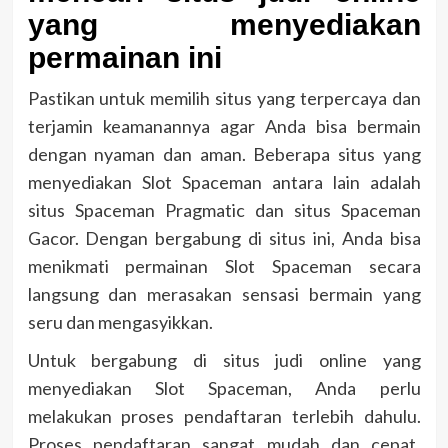
yang menyediakan
permainan ini
Pastikan untuk memilih situs yang terpercaya dan
terjamin keamanannya agar Anda bisa bermain
dengan nyaman dan aman. Beberapa situs yang
menyediakan Slot Spaceman antara lain adalah
situs Spaceman Pragmatic dan situs Spaceman
Gacor. Dengan bergabung di situs ini, Anda bisa
menikmati permainan Slot Spaceman secara
langsung dan merasakan sensasi bermain yang
seru dan mengasyikkan.
Untuk bergabung di situs judi online yang
menyediakan Slot Spaceman, Anda perlu
melakukan proses pendaftaran terlebih dahulu.
Proses pendaftaran sangat mudah dan cepat,