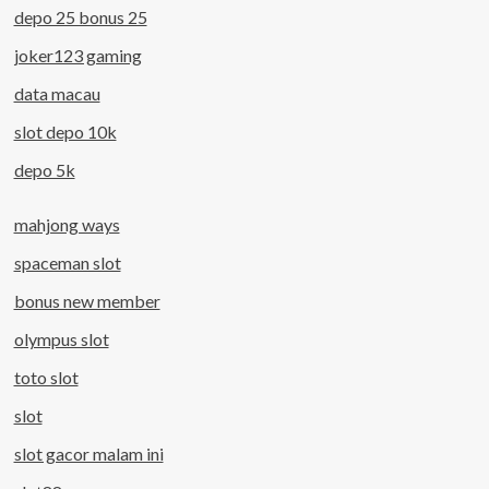
depo 25 bonus 25
joker123 gaming
data macau
slot depo 10k
depo 5k
mahjong ways
spaceman slot
bonus new member
olympus slot
toto slot
slot
slot gacor malam ini