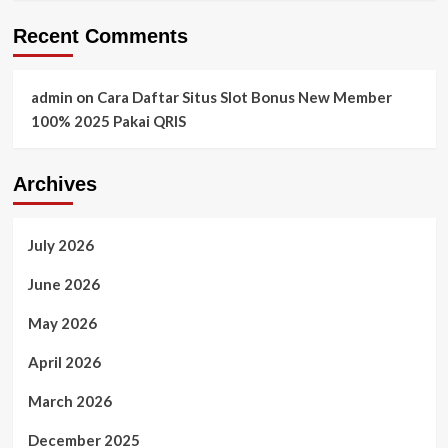
Recent Comments
admin
on
Cara Daftar Situs Slot Bonus New Member
100% 2025 Pakai QRIS
Archives
July 2026
June 2026
May 2026
April 2026
March 2026
December 2025