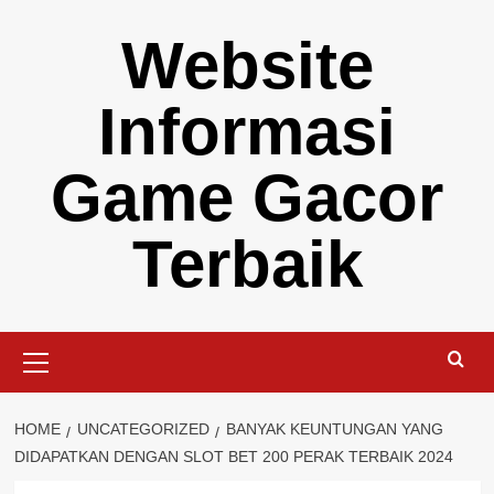
Skip
Website
to
content
Informasi
Game Gacor
Terbaik
Primary
Menu
HOME
UNCATEGORIZED
BANYAK KEUNTUNGAN YANG
DIDAPATKAN DENGAN SLOT BET 200 PERAK TERBAIK 2024