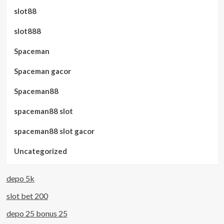
slot88
slot888
Spaceman
Spaceman gacor
Spaceman88
spaceman88 slot
spaceman88 slot gacor
Uncategorized
depo 5k
slot bet 200
depo 25 bonus 25