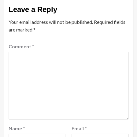
Leave a Reply
Your email address will not be published.
Required fields
are marked
*
Comment
*
Name
*
Email
*