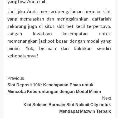
yang bisa Anda raih.
Jadi, jika Anda mencari pengalaman bermain slot
yang memuaskan dan menggairahkan, daftarlah
sekarang juga di situs slot bet kecil terpercaya.
Jangan lewatkan kesempatan untuk
memenangkan jackpot besar dengan modal yang
minim. Yuk, bermain dan buktikan sendiri
kehebatannya!
Post
Previous
Slot Deposit 10K: Kesempatan Emas untuk
Navigation
Mencoba Keberuntungan dengan Modal Minim
Next
Kiat Sukses Bermain Slot Nolimit City untuk
Mendapat Maxwin Terbaik