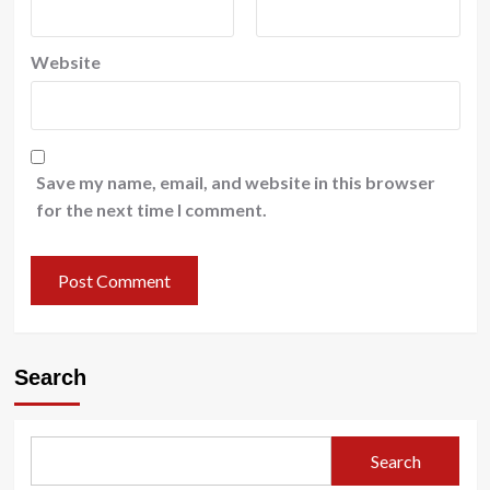
Website
Save my name, email, and website in this browser
for the next time I comment.
Search
Search