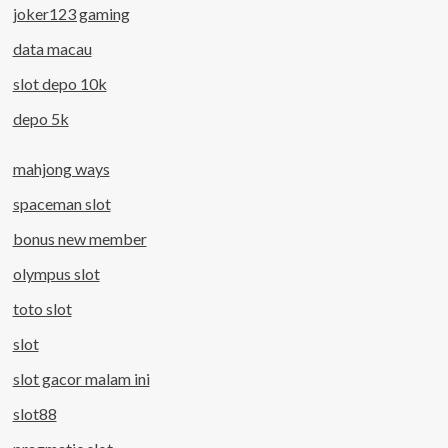
joker123 gaming
data macau
slot depo 10k
depo 5k
mahjong ways
spaceman slot
bonus new member
olympus slot
toto slot
slot
slot gacor malam ini
slot88