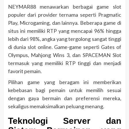
NEYMAR88 menawarkan berbagai game slot
populer dari provider ternama seperti Pragmatic
Play, Microgaming, dan lainnya. Beberapa game di
situs ini memiliki RTP yang mencapai 96% hingga
lebih dari 98%, angka yang tergolong sangat tinggi
di dunia slot online. Game-game seperti Gates of
Olympus, Mahjong Wins 3, dan SPACEMAN Slot
termasuk yang memiliki RTP tinggi dan menjadi
favorit pemain.
Pilihan game yang beragam ini memberikan
kebebasan bagi pemain untuk memilih sesuai
dengan gaya bermain dan preferensi mereka,
sekaligus memaksimalkan peluang menang.
Teknologi Server dan