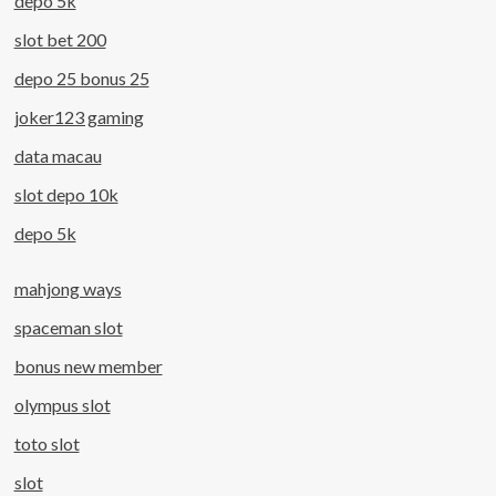
depo 5k
slot bet 200
depo 25 bonus 25
joker123 gaming
data macau
slot depo 10k
depo 5k
mahjong ways
spaceman slot
bonus new member
olympus slot
toto slot
slot