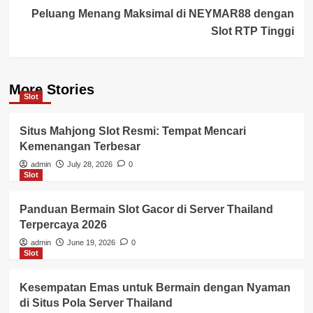
Peluang Menang Maksimal di NEYMAR88 dengan
Slot RTP Tinggi
More Stories
Slot
Situs Mahjong Slot Resmi: Tempat Mencari
Kemenangan Terbesar
admin
July 28, 2026
0
Slot
Panduan Bermain Slot Gacor di Server Thailand
Terpercaya 2026
admin
June 19, 2026
0
Slot
Kesempatan Emas untuk Bermain dengan Nyaman
di Situs Pola Server Thailand