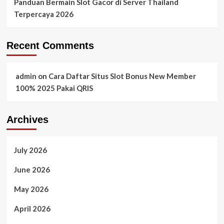
Panduan Bermain Slot Gacor di Server Thailand
Terpercaya 2026
Recent Comments
admin
on
Cara Daftar Situs Slot Bonus New Member
100% 2025 Pakai QRIS
Archives
July 2026
June 2026
May 2026
April 2026