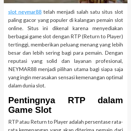
slot neymar88
telah menjadi salah satu situs slot
paling gacor yang populer di kalangan pemain slot
online. Situs ini dikenal karena menyediakan
berbagai game slot dengan RTP (Return to Player)
tertinggi, memberikan peluang menang yang lebih
besar dan lebih sering bagi para pemain. Dengan
reputasi yang solid dan layanan profesional,
NEYMAR88 menjadi pilihan utama bagi siapa saja
yang ingin merasakan sensasi kemenangan optimal
dalam dunia slot.
Pentingnya RTP dalam
Game Slot
RTP atau Return to Player adalah persentase rata-
rata kemenangan yang akan diterima pemain dari