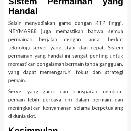
Sistem Permainan yang
Handal
Selain menyediakan game dengan RTP tinggi,
NEYMAR88 juga memastikan bahwa semua
permainan berjalan dengan lancar berkat
teknologi server yang stabil dan cepat. Sistem
permainan yang handal ini sangat penting untuk
memastikan pengalaman bermain tanpa gangguan,
yang dapat memengaruhi fokus dan strategi
pemain.
Server yang gacor dan transparan membuat
pemain lebih percaya diri dalam bermain dan
meningkatkan kenyamanan selama berpetualang
di dunia slot.
Kesimpulan