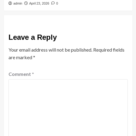
admin
April 23, 2026
0
Leave a Reply
Your email address will not be published.
Required fields
are marked
*
Comment
*