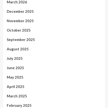
March 2026
December 2025
November 2025
October 2025
September 2025
August 2025
July 2025
June 2025
May 2025
April 2025
March 2025
February 2025