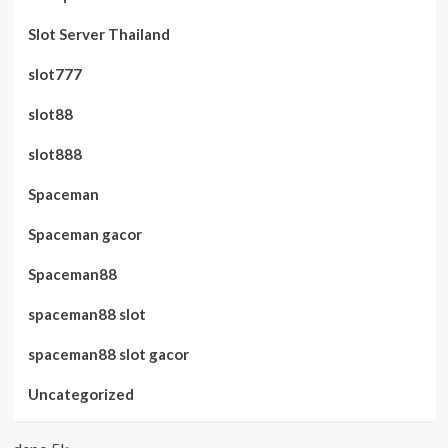
Slot Server Thailand
slot777
slot88
slot888
Spaceman
Spaceman gacor
Spaceman88
spaceman88 slot
spaceman88 slot gacor
Uncategorized