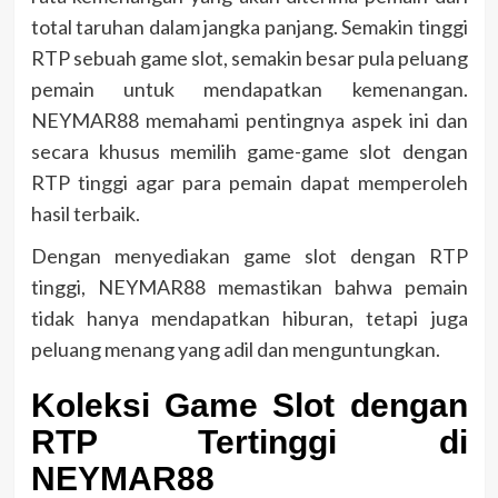
total taruhan dalam jangka panjang. Semakin tinggi
RTP sebuah game slot, semakin besar pula peluang
pemain untuk mendapatkan kemenangan.
NEYMAR88 memahami pentingnya aspek ini dan
secara khusus memilih game-game slot dengan
RTP tinggi agar para pemain dapat memperoleh
hasil terbaik.
Dengan menyediakan game slot dengan RTP
tinggi, NEYMAR88 memastikan bahwa pemain
tidak hanya mendapatkan hiburan, tetapi juga
peluang menang yang adil dan menguntungkan.
Koleksi Game Slot dengan
RTP Tertinggi di
NEYMAR88