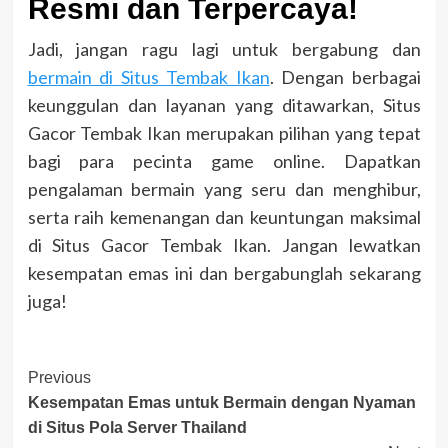
Resmi dan Terpercaya!
Jadi, jangan ragu lagi untuk bergabung dan
bermain di Situs Tembak Ikan
. Dengan berbagai
keunggulan dan layanan yang ditawarkan, Situs
Gacor Tembak Ikan merupakan pilihan yang tepat
bagi para pecinta game online. Dapatkan
pengalaman bermain yang seru dan menghibur,
serta raih kemenangan dan keuntungan maksimal
di Situs Gacor Tembak Ikan. Jangan lewatkan
kesempatan emas ini dan bergabunglah sekarang
juga!
Post
Previous
Kesempatan Emas untuk Bermain dengan Nyaman
Navigation
di Situs Pola Server Thailand