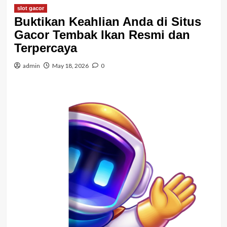
slot gacor
Buktikan Keahlian Anda di Situs
Gacor Tembak Ikan Resmi dan
Terpercaya
admin
May 18, 2026
0