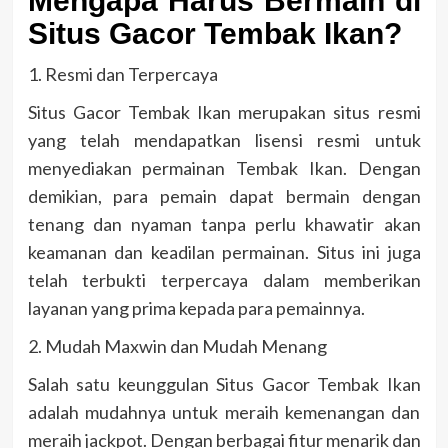
Mengapa Harus Bermain di
Situs Gacor Tembak Ikan?
1. Resmi dan Terpercaya
Situs Gacor Tembak Ikan merupakan situs resmi
yang telah mendapatkan lisensi resmi untuk
menyediakan permainan Tembak Ikan. Dengan
demikian, para pemain dapat bermain dengan
tenang dan nyaman tanpa perlu khawatir akan
keamanan dan keadilan permainan. Situs ini juga
telah terbukti terpercaya dalam memberikan
layanan yang prima kepada para pemainnya.
2. Mudah Maxwin dan Mudah Menang
Salah satu keunggulan Situs Gacor Tembak Ikan
adalah mudahnya untuk meraih kemenangan dan
meraih jackpot. Dengan berbagai fitur menarik dan