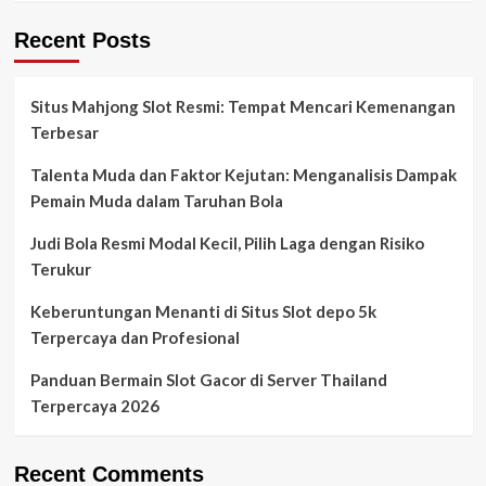
Recent Posts
Situs Mahjong Slot Resmi: Tempat Mencari Kemenangan
Terbesar
Talenta Muda dan Faktor Kejutan: Menganalisis Dampak
Pemain Muda dalam Taruhan Bola
Judi Bola Resmi Modal Kecil, Pilih Laga dengan Risiko
Terukur
Keberuntungan Menanti di Situs Slot depo 5k
Terpercaya dan Profesional
Panduan Bermain Slot Gacor di Server Thailand
Terpercaya 2026
Recent Comments