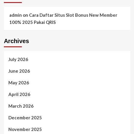
admin
on
Cara Daftar Situs Slot Bonus New Member
100% 2025 Pakai QRIS
Archives
July 2026
June 2026
May 2026
April 2026
March 2026
December 2025
November 2025