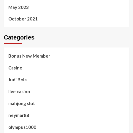
May 2023
October 2021
Categories
Bonus New Member
Casino
Judi Bola
live casino
mahjong slot
neymar88
olympus1000