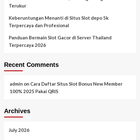
Terukur
Keberuntungan Menanti di Situs Slot depo 5k
Terpercaya dan Profesional
Panduan Bermain Slot Gacor di Server Thailand
Terpercaya 2026
Recent Comments
admin
on
Cara Daftar Situs Slot Bonus New Member
100% 2025 Pakai QRIS
Archives
July 2026