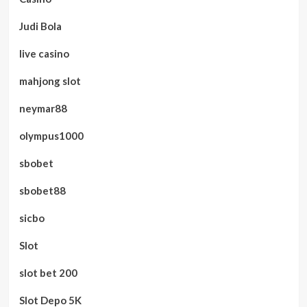
Judi Bola
live casino
mahjong slot
neymar88
olympus1000
sbobet
sbobet88
sicbo
Slot
slot bet 200
Slot Depo 5K