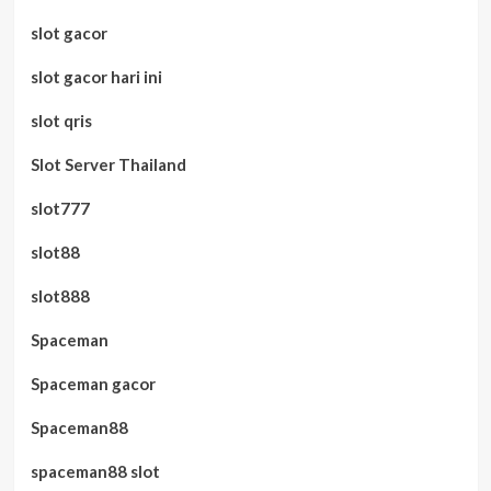
slot gacor
slot gacor hari ini
slot qris
Slot Server Thailand
slot777
slot88
slot888
Spaceman
Spaceman gacor
Spaceman88
spaceman88 slot