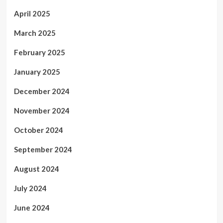
April 2025
March 2025
February 2025
January 2025
December 2024
November 2024
October 2024
September 2024
August 2024
July 2024
June 2024