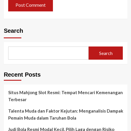
Search
Search
Recent Posts
Situs Mahjong Slot Resmi: Tempat Mencari Kemenangan
Terbesar
Talenta Muda dan Faktor Kejutan: Menganalisis Dampak
Pemain Muda dalam Taruhan Bola
Judi Bola Resmi Modal Kecil, Pilih Laga dengan Risiko