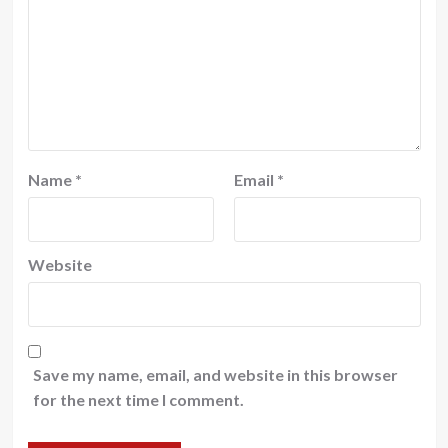
Name
*
Email
*
Website
Save my name, email, and website in this browser
for the next time I comment.