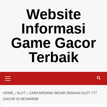
Skip
Website
to
content
Informasi
Game Gacor
Terbaik
Primary
Menu
HOME
SLOT
CARA MENANG BESAR DENGAN SLOT 777
GACOR DI NEYMAR88