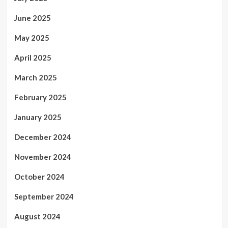
June 2025
May 2025
April 2025
March 2025
February 2025
January 2025
December 2024
November 2024
October 2024
September 2024
August 2024