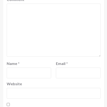
Name
*
Email
*
Website