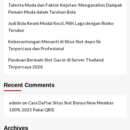
Talenta Muda dan Faktor Kejutan: Menganalisis Dampak
Pemain Muda dalam Taruhan Bola
Judi Bola Resmi Modal Kecil, Pilih Laga dengan Risiko
Terukur
Keberuntungan Menanti di Situs Slot depo 5k
Terpercaya dan Profesional
Panduan Bermain Slot Gacor di Server Thailand
Terpercaya 2026
Recent Comments
admin
on
Cara Daftar Situs Slot Bonus New Member
100% 2025 Pakai QRIS
Archives