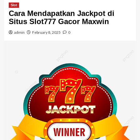
Slot
Cara Mendapatkan Jackpot di
Situs Slot777 Gacor Maxwin
admin
February 8, 2025
0