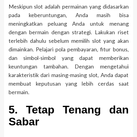
Meskipun slot adalah permainan yang didasarkan
pada keberuntungan, Anda masih bisa
meningkatkan peluang Anda untuk menang
dengan bermain dengan strategi. Lakukan riset
terlebih dahulu sebelum memilih slot yang akan
dimainkan. Pelajari pola pembayaran, fitur bonus,
dan simbol-simbol yang dapat memberikan
keuntungan tambahan. Dengan mengetahui
karakteristik dari masing-masing slot, Anda dapat
membuat keputusan yang lebih cerdas saat
bermain.
5. Tetap Tenang dan
Sabar