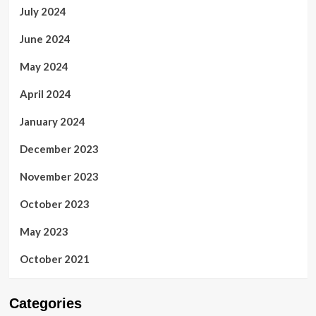
July 2024
June 2024
May 2024
April 2024
January 2024
December 2023
November 2023
October 2023
May 2023
October 2021
Categories