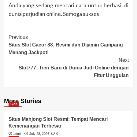
Anda yang sedang mencari cara untuk berhasil di
dunia perjudian online. Semoga sukses!
Post
Previous
Situs Slot Gacor 88: Resmi dan Dijamin Gampang
Navigation
Menang Jackpot!
Next
Slot777: Tren Baru di Dunia Judi Online dengan
Fitur Unggulan
More Stories
Slot
Situs Mahjong Slot Resmi: Tempat Mencari
Kemenangan Terbesar
admin
July 28, 2026
0