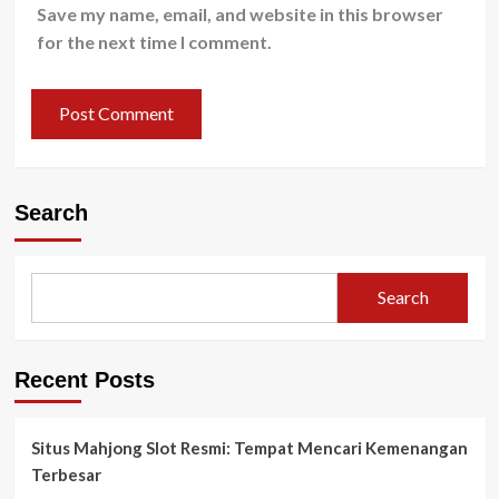
Save my name, email, and website in this browser
for the next time I comment.
Search
Search
Recent Posts
Situs Mahjong Slot Resmi: Tempat Mencari Kemenangan
Terbesar