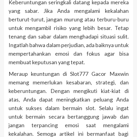
Keberuntungan seringkali datang kepada mereka
yang sabar. Jika Anda mengalami kekalahan
berturut-turut, jangan murung atau terburu-buru
untuk mengambil risiko yang lebih besar. Tetap
tenang dan sabar dalam menghadapi situasi sulit.
Ingatlah bahwa dalam perjudian, ada baiknya untuk
mempertahankan emosi dan fokus agar bisa
membuat keputusan yang tepat.
Meraup keuntungan di Slot777 Gacor Maxwin
memang memerlukan kesabaran, strategi, dan
keberuntungan. Dengan mengikuti kiat-kiat di
atas, Anda dapat meningkatkan peluang Anda
untuk sukses dalam bermain slot. Selalu ingat
untuk bermain secara bertanggung jawab dan
jangan terpancing emosi saat mengalami
kekalahan. Semoga artikel ini bermanfaat bagi