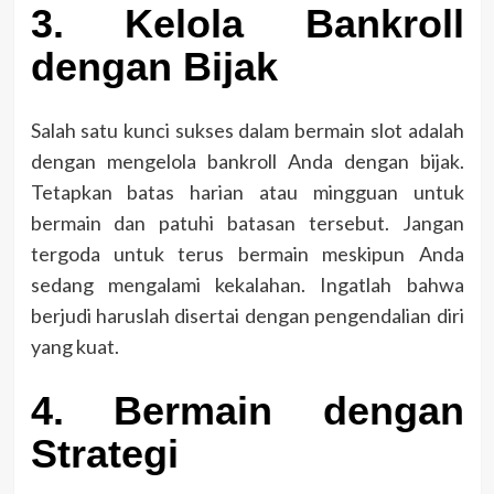
3. Kelola Bankroll
dengan Bijak
Salah satu kunci sukses dalam bermain slot adalah
dengan mengelola bankroll Anda dengan bijak.
Tetapkan batas harian atau mingguan untuk
bermain dan patuhi batasan tersebut. Jangan
tergoda untuk terus bermain meskipun Anda
sedang mengalami kekalahan. Ingatlah bahwa
berjudi haruslah disertai dengan pengendalian diri
yang kuat.
4. Bermain dengan
Strategi