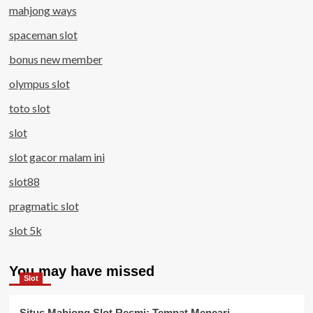
mahjong ways
spaceman slot
bonus new member
olympus slot
toto slot
slot
slot gacor malam ini
slot88
pragmatic slot
slot 5k
You may have missed
Slot
Situs Mahjong Slot Resmi: Tempat Mencari