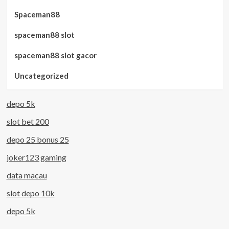
Spaceman88
spaceman88 slot
spaceman88 slot gacor
Uncategorized
depo 5k
slot bet 200
depo 25 bonus 25
joker123 gaming
data macau
slot depo 10k
depo 5k