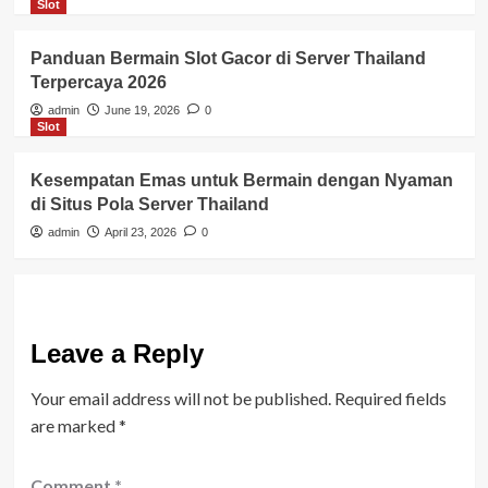
Slot
Panduan Bermain Slot Gacor di Server Thailand
Terpercaya 2026
admin
June 19, 2026
0
Slot
Kesempatan Emas untuk Bermain dengan Nyaman
di Situs Pola Server Thailand
admin
April 23, 2026
0
Leave a Reply
Your email address will not be published.
Required fields
are marked
*
Comment
*