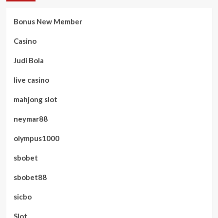
Bonus New Member
Casino
Judi Bola
live casino
mahjong slot
neymar88
olympus1000
sbobet
sbobet88
sicbo
Slot