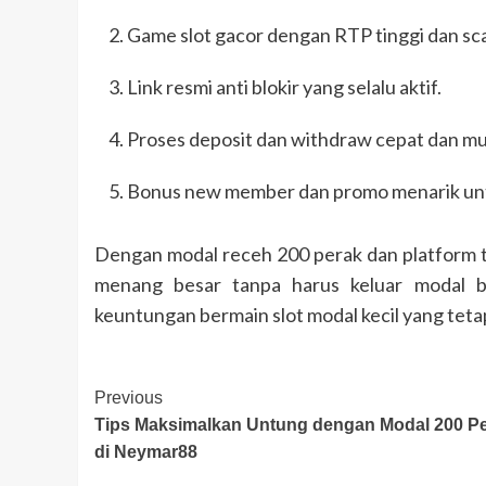
Game slot gacor dengan RTP tinggi dan sca
Link resmi anti blokir yang selalu aktif.
Proses deposit dan withdraw cepat dan m
Bonus new member dan promo menarik un
Dengan modal receh 200 perak dan platform t
menang besar tanpa harus keluar modal be
keuntungan bermain slot modal kecil yang te
Post
Previous
Tips Maksimalkan Untung dengan Modal 200 P
Navigation
di Neymar88