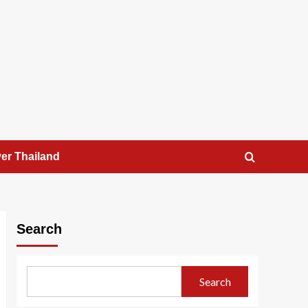
er Thailand
Search
Search