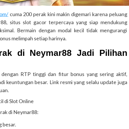
com/
cuma 200 perak kini makin digemari karena peluang
88, situs slot gacor terpercaya yang siap mendukung
ksimal. Bermain dengan modal kecil tidak mengurangi
nus melimpah setiap harinya.
ak di Neymar88 Jadi Pilihan
engan RTP tinggi dan fitur bonus yang sering aktif,
adi keuntungan besar. Link resmi yang selalu update juga
uan.
 di Slot Online
rak di Neymar88:
 besar.