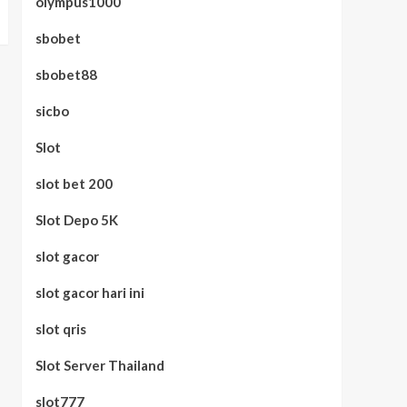
olympus1000
sbobet
sbobet88
sicbo
Slot
slot bet 200
Slot Depo 5K
slot gacor
slot gacor hari ini
slot qris
Slot Server Thailand
slot777