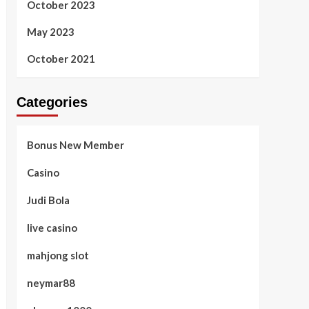
October 2023
May 2023
October 2021
Categories
Bonus New Member
Casino
Judi Bola
live casino
mahjong slot
neymar88