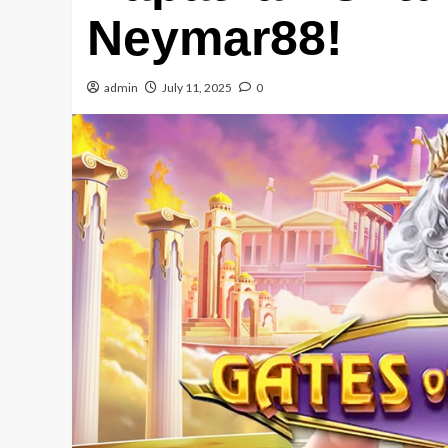
Neymar88!
admin
July 11, 2025
0