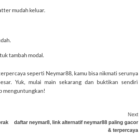
tter mudah keluar.
udah.
tuk tambah modal.
erpercaya seperti Neymar88, kamu bisa nikmati serunya
sar. Yuk, mulai main sekarang dan buktikan sendiri
tap menguntungkan!
Next
erak
daftar neymar8, link alternatif neymar88 paling gacor
& terpercaya