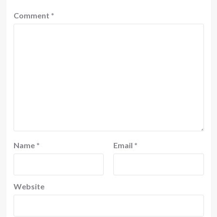
Comment
*
Name
*
Email
*
Website