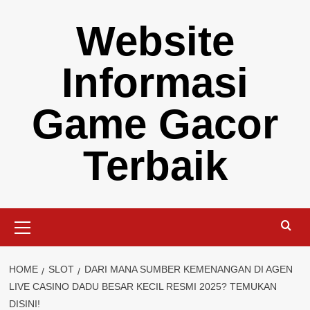
Skip
Website
to
content
Informasi
Game Gacor
Terbaik
Primary
Menu
HOME
SLOT
DARI MANA SUMBER KEMENANGAN DI AGEN
LIVE CASINO DADU BESAR KECIL RESMI 2025? TEMUKAN
DISINI!