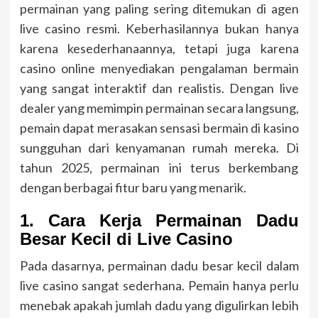
permainan yang paling sering ditemukan di agen
live casino resmi. Keberhasilannya bukan hanya
karena kesederhanaannya, tetapi juga karena
casino online menyediakan pengalaman bermain
yang sangat interaktif dan realistis. Dengan live
dealer yang memimpin permainan secara langsung,
pemain dapat merasakan sensasi bermain di kasino
sungguhan dari kenyamanan rumah mereka. Di
tahun 2025, permainan ini terus berkembang
dengan berbagai fitur baru yang menarik.
1. Cara Kerja Permainan Dadu
Besar Kecil di Live Casino
Pada dasarnya, permainan dadu besar kecil dalam
live casino sangat sederhana. Pemain hanya perlu
menebak apakah jumlah dadu yang digulirkan lebih