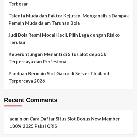
Terbesar
Talenta Muda dan Faktor Kejutan: Menganalisis Dampak
Pemain Muda dalam Taruhan Bola
Judi Bola Resmi Modal Kecil, Pilih Laga dengan Risiko
Terukur
Keberuntungan Menanti di Situs Slot depo 5k
Terpercaya dan Profesional
Panduan Bermain Slot Gacor di Server Thailand
Terpercaya 2026
Recent Comments
admin
on
Cara Daftar Situs Slot Bonus New Member
100% 2025 Pakai QRIS