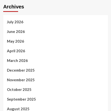
Archives
July 2026
June 2026
May 2026
April 2026
March 2026
December 2025
November 2025
October 2025
September 2025
August 2025