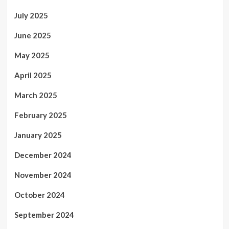
July 2025
June 2025
May 2025
April 2025
March 2025
February 2025
January 2025
December 2024
November 2024
October 2024
September 2024