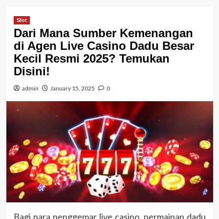
Slot
Dari Mana Sumber Kemenangan
di Agen Live Casino Dadu Besar
Kecil Resmi 2025? Temukan
Disini!
admin
January 15, 2025
0
Bagi para penggemar live casino, permainan dadu