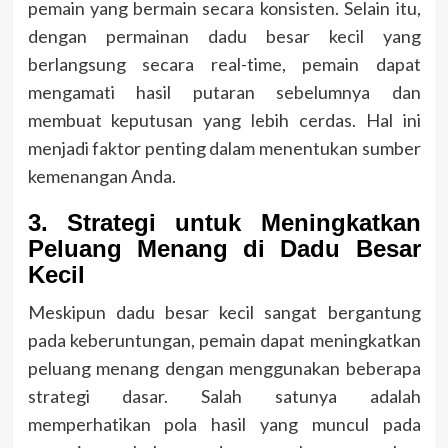
pemain yang bermain secara konsisten. Selain itu,
dengan permainan dadu besar kecil yang
berlangsung secara real-time, pemain dapat
mengamati hasil putaran sebelumnya dan
membuat keputusan yang lebih cerdas. Hal ini
menjadi faktor penting dalam menentukan sumber
kemenangan Anda.
3. Strategi untuk Meningkatkan
Peluang Menang di Dadu Besar
Kecil
Meskipun dadu besar kecil sangat bergantung
pada keberuntungan, pemain dapat meningkatkan
peluang menang dengan menggunakan beberapa
strategi dasar. Salah satunya adalah
memperhatikan pola hasil yang muncul pada