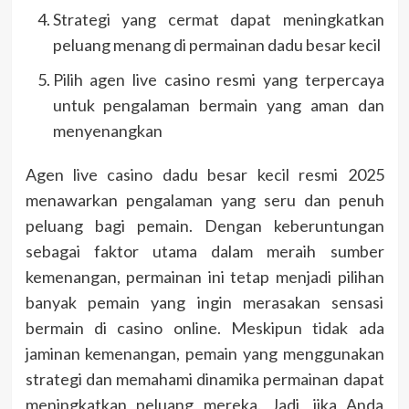
Strategi yang cermat dapat meningkatkan
peluang menang di permainan dadu besar kecil
Pilih agen live casino resmi yang terpercaya
untuk pengalaman bermain yang aman dan
menyenangkan
Agen live casino dadu besar kecil resmi 2025
menawarkan pengalaman yang seru dan penuh
peluang bagi pemain. Dengan keberuntungan
sebagai faktor utama dalam meraih sumber
kemenangan, permainan ini tetap menjadi pilihan
banyak pemain yang ingin merasakan sensasi
bermain di casino online. Meskipun tidak ada
jaminan kemenangan, pemain yang menggunakan
strategi dan memahami dinamika permainan dapat
meningkatkan peluang mereka. Jadi, jika Anda