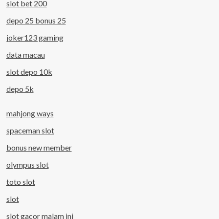
slot bet 200
depo 25 bonus 25
joker123 gaming
data macau
slot depo 10k
depo 5k
mahjong ways
spaceman slot
bonus new member
olympus slot
toto slot
slot
slot gacor malam ini