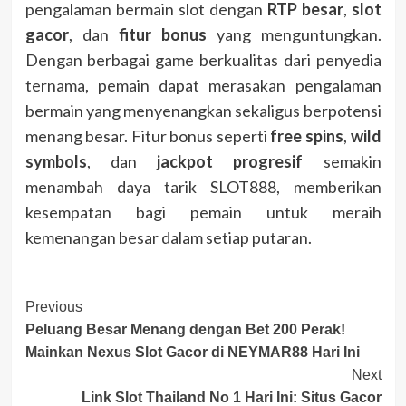
pengalaman bermain slot dengan
RTP besar
,
slot
gacor
, dan
fitur bonus
yang menguntungkan.
Dengan berbagai game berkualitas dari penyedia
ternama, pemain dapat merasakan pengalaman
bermain yang menyenangkan sekaligus berpotensi
menang besar. Fitur bonus seperti
free spins
,
wild
symbols
, dan
jackpot progresif
semakin
menambah daya tarik SLOT888, memberikan
kesempatan bagi pemain untuk meraih
kemenangan besar dalam setiap putaran.
Post
Previous
Peluang Besar Menang dengan Bet 200 Perak!
Navigation
Mainkan Nexus Slot Gacor di NEYMAR88 Hari Ini
Next
Link Slot Thailand No 1 Hari Ini: Situs Gacor