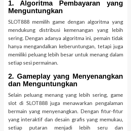
1.
Algoritma Pembayaran yang
Menguntungkan
SLOT888 memilih game dengan algoritma yang
mendukung distribusi kemenangan yang lebih
sering. Dengan adanya algoritma ini, pemain tidak
hanya mengandalkan keberuntungan, tetapi juga
memiliki peluang lebih besar untuk menang dalam
setiap sesi permainan.
2.
Gameplay yang Menyenangkan
dan Menguntungkan
Selain peluang menang yang lebih sering, game
slot di SLOT888 juga menawarkan pengalaman
bermain yang menyenangkan. Dengan fitur-fitur
yang interaktif dan desain grafis yang memukau,
setiap putaran menjadi lebih seru dan