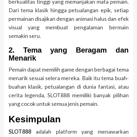
berkualitas tinggi yang memanjakan mata pemain.
Dari tema klasik hingga petualangan epik, setiap
permainan disajikan dengan animasi halus dan efek
visual yang membuat pengalaman bermain
semakin seru.
2.
Tema yang Beragam dan
Menarik
Pemain dapat memilih game dengan berbagai tema
menarik sesuai selera mereka. Baik itu tema buah-
buahan klasik, petualangan di dunia fantasi, atau
cerita legenda, SLOT888 memiliki banyak pilihan
yang cocok untuk semua jenis pemain.
Kesimpulan
SLOT888
adalah platform yang menawarkan