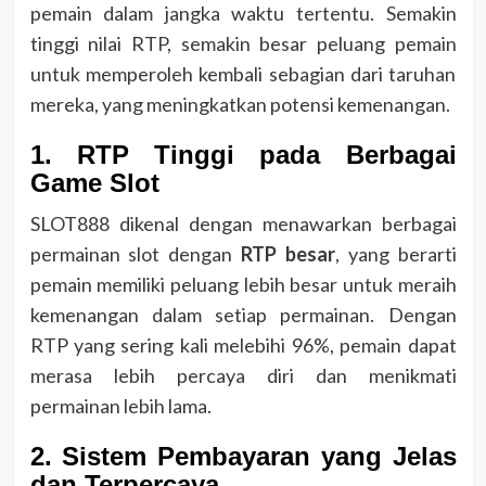
pemain dalam jangka waktu tertentu. Semakin
tinggi nilai RTP, semakin besar peluang pemain
untuk memperoleh kembali sebagian dari taruhan
mereka, yang meningkatkan potensi kemenangan.
1.
RTP Tinggi pada Berbagai
Game Slot
SLOT888 dikenal dengan menawarkan berbagai
permainan slot dengan
RTP besar
, yang berarti
pemain memiliki peluang lebih besar untuk meraih
kemenangan dalam setiap permainan. Dengan
RTP yang sering kali melebihi 96%, pemain dapat
merasa lebih percaya diri dan menikmati
permainan lebih lama.
2.
Sistem Pembayaran yang Jelas
dan Terpercaya