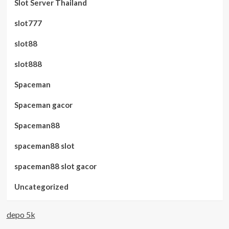
Slot Server Thailand
slot777
slot88
slot888
Spaceman
Spaceman gacor
Spaceman88
spaceman88 slot
spaceman88 slot gacor
Uncategorized
depo 5k