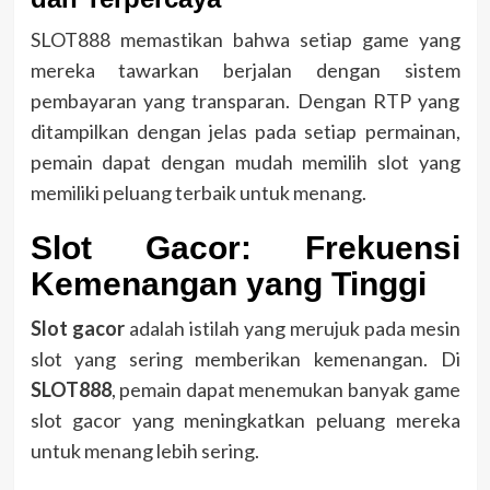
SLOT888 memastikan bahwa setiap game yang
mereka tawarkan berjalan dengan sistem
pembayaran yang transparan. Dengan RTP yang
ditampilkan dengan jelas pada setiap permainan,
pemain dapat dengan mudah memilih slot yang
memiliki peluang terbaik untuk menang.
Slot Gacor: Frekuensi
Kemenangan yang Tinggi
Slot gacor
adalah istilah yang merujuk pada mesin
slot yang sering memberikan kemenangan. Di
SLOT888
, pemain dapat menemukan banyak game
slot gacor yang meningkatkan peluang mereka
untuk menang lebih sering.