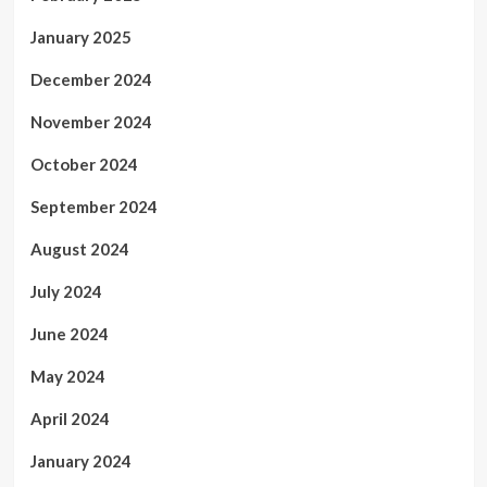
January 2025
December 2024
November 2024
October 2024
September 2024
August 2024
July 2024
June 2024
May 2024
April 2024
January 2024