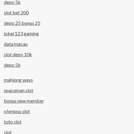
depo 5k
slot bet 200
depo 25 bonus 25
joker123 gaming
data macau
slot depo 10k
depo 5k
mahjong ways
spaceman slot
bonus new member
olympus slot
toto slot
slot