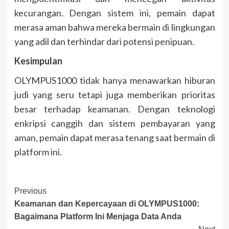
kecurangan. Dengan sistem ini, pemain dapat
merasa aman bahwa mereka bermain di lingkungan
yang adil dan terhindar dari potensi penipuan.
Kesimpulan
OLYMPUS1000 tidak hanya menawarkan hiburan
judi yang seru tetapi juga memberikan prioritas
besar terhadap keamanan. Dengan teknologi
enkripsi canggih dan sistem pembayaran yang
aman, pemain dapat merasa tenang saat bermain di
platform ini.
Post
Previous
Keamanan dan Kepercayaan di OLYMPUS1000:
Navigation
Bagaimana Platform Ini Menjaga Data Anda