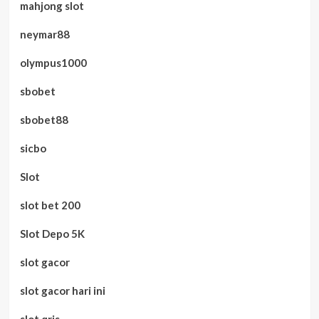
mahjong slot
neymar88
olympus1000
sbobet
sbobet88
sicbo
Slot
slot bet 200
Slot Depo 5K
slot gacor
slot gacor hari ini
slot qris