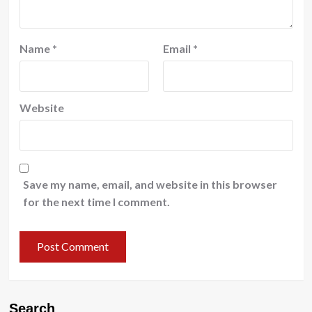
Name
*
Email
*
Website
Save my name, email, and website in this browser
for the next time I comment.
Search