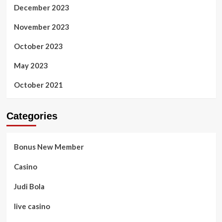
December 2023
November 2023
October 2023
May 2023
October 2021
Categories
Bonus New Member
Casino
Judi Bola
live casino