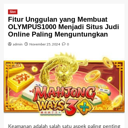
Slot
Fitur Unggulan yang Membuat
OLYMPUS1000 Menjadi Situs Judi
Online Paling Menguntungkan
admin
November 25, 2024
0
Keamanan adalah salah satu aspek paling penting