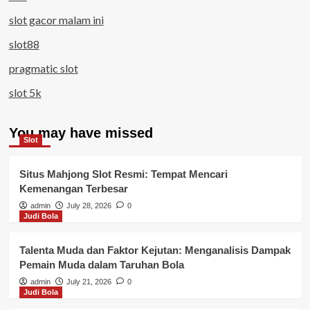
slot gacor malam ini
slot88
pragmatic slot
slot 5k
You may have missed
Slot
Situs Mahjong Slot Resmi: Tempat Mencari
Kemenangan Terbesar
admin
July 28, 2026
0
Judi Bola
Talenta Muda dan Faktor Kejutan: Menganalisis Dampak
Pemain Muda dalam Taruhan Bola
admin
July 21, 2026
0
Judi Bola