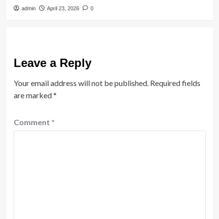
admin
April 23, 2026
0
Leave a Reply
Your email address will not be published.
Required fields
are marked
*
Comment
*