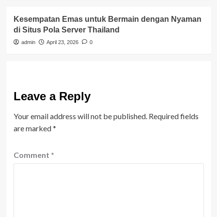
Kesempatan Emas untuk Bermain dengan Nyaman
di Situs Pola Server Thailand
admin
April 23, 2026
0
Leave a Reply
Your email address will not be published.
Required fields
are marked
*
Comment
*