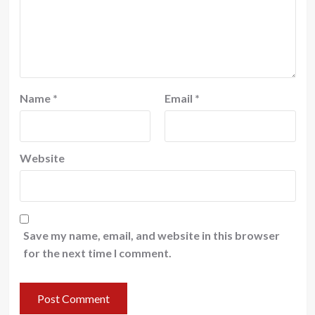
Name
*
Email
*
Website
Save my name, email, and website in this browser
for the next time I comment.