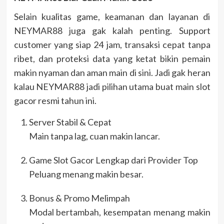
Selain kualitas game, keamanan dan layanan di
NEYMAR88 juga gak kalah penting. Support
customer yang siap 24 jam, transaksi cepat tanpa
ribet, dan proteksi data yang ketat bikin pemain
makin nyaman dan aman main di sini. Jadi gak heran
kalau NEYMAR88 jadi pilihan utama buat main slot
gacor resmi tahun ini.
Server Stabil & Cepat
Main tanpa lag, cuan makin lancar.
Game Slot Gacor Lengkap dari Provider Top
Peluang menang makin besar.
Bonus & Promo Melimpah
Modal bertambah, kesempatan menang makin