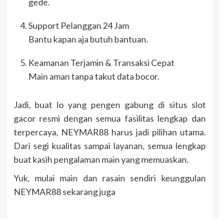
gede.
Support Pelanggan 24 Jam
Bantu kapan aja butuh bantuan.
Keamanan Terjamin & Transaksi Cepat
Main aman tanpa takut data bocor.
Jadi, buat lo yang pengen gabung di situs slot
gacor resmi dengan semua fasilitas lengkap dan
terpercaya, NEYMAR88 harus jadi pilihan utama.
Dari segi kualitas sampai layanan, semua lengkap
buat kasih pengalaman main yang memuaskan.
Yuk, mulai main dan rasain sendiri keunggulan
NEYMAR88 sekarang juga