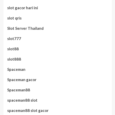
slot gacor hari ini
slot qris
Slot Server Thailand
slot777
slot88
slot888
Spaceman
Spaceman gacor
Spaceman88
spaceman88 slot
spaceman88 slot gacor