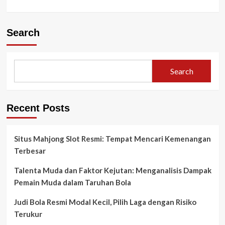
Search
Search
Recent Posts
Situs Mahjong Slot Resmi: Tempat Mencari Kemenangan
Terbesar
Talenta Muda dan Faktor Kejutan: Menganalisis Dampak
Pemain Muda dalam Taruhan Bola
Judi Bola Resmi Modal Kecil, Pilih Laga dengan Risiko
Terukur