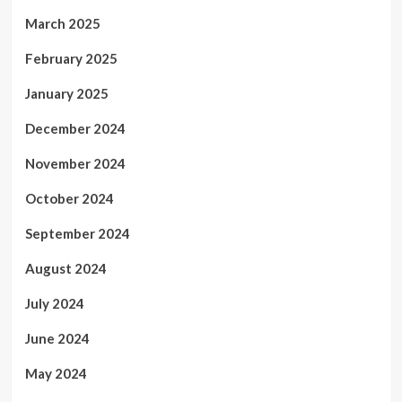
March 2025
February 2025
January 2025
December 2024
November 2024
October 2024
September 2024
August 2024
July 2024
June 2024
May 2024