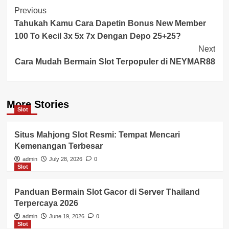
Post
Previous
Tahukah Kamu Cara Dapetin Bonus New Member
Navigation
100 To Kecil 3x 5x 7x Dengan Depo 25+25?
Next
Cara Mudah Bermain Slot Terpopuler di NEYMAR88
More Stories
Slot
Situs Mahjong Slot Resmi: Tempat Mencari
Kemenangan Terbesar
admin
July 28, 2026
0
Slot
Panduan Bermain Slot Gacor di Server Thailand
Terpercaya 2026
admin
June 19, 2026
0
Slot