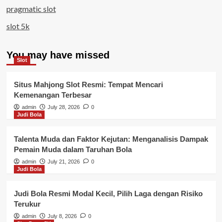
pragmatic slot
slot 5k
You may have missed
Slot
Situs Mahjong Slot Resmi: Tempat Mencari
Kemenangan Terbesar
admin
July 28, 2026
0
Judi Bola
Talenta Muda dan Faktor Kejutan: Menganalisis Dampak
Pemain Muda dalam Taruhan Bola
admin
July 21, 2026
0
Judi Bola
Judi Bola Resmi Modal Kecil, Pilih Laga dengan Risiko
Terukur
admin
July 8, 2026
0