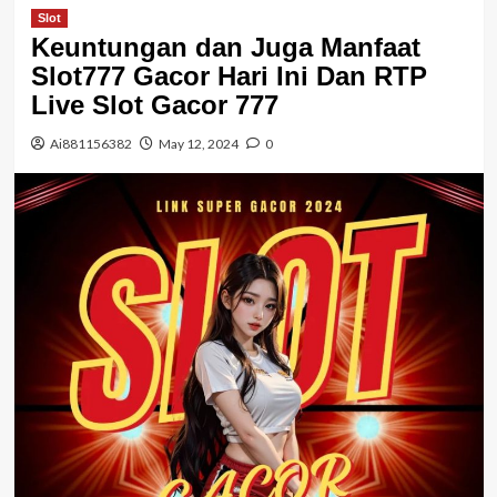
Slot
Keuntungan dan Juga Manfaat
Slot777 Gacor Hari Ini Dan RTP
Live Slot Gacor 777
Ai881156382
May 12, 2024
0