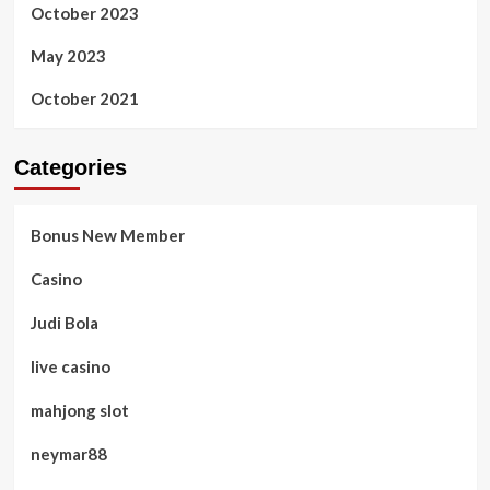
October 2023
May 2023
October 2021
Categories
Bonus New Member
Casino
Judi Bola
live casino
mahjong slot
neymar88