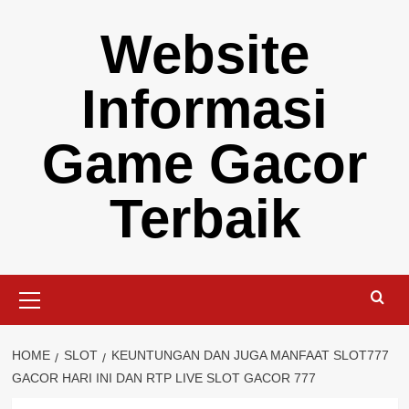
Skip
Website
to
content
Informasi
Game Gacor
Terbaik
Primary
Menu
HOME
SLOT
KEUNTUNGAN DAN JUGA MANFAAT SLOT777
GACOR HARI INI DAN RTP LIVE SLOT GACOR 777