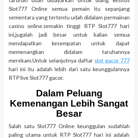
taruhan udah dibayarkan untuk ulang kesitus
Slot777 Online semua pemain itu sepanjang
sementara yang tertentu udah didalam permainan
casino online.semakin tinggi RTP Slot777 hari
ini,jugalah jadi besar untuk kalian semua
mendapatkan kesempatan untuk dapat
memenangkan didalam taruhannya
merekam.Untuk selanjutnya daftar
slot gacor 777
hari ini itu adalah lebih dari satu keunggulannya
RTP live Slot777 gacor.
Dalam Peluang
Kemenangan Lebih Sangat
Besar
Salah satu Slot777 Online keunggulan sudahlah
paling utama untuk RTP Slot777 hari ini adalah