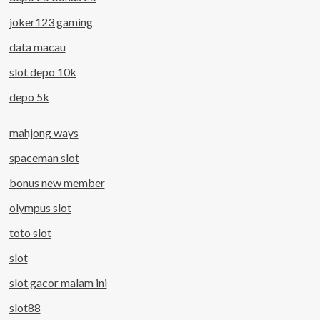
joker123 gaming
data macau
slot depo 10k
depo 5k
mahjong ways
spaceman slot
bonus new member
olympus slot
toto slot
slot
slot gacor malam ini
slot88