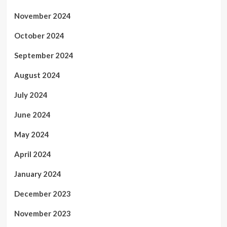
November 2024
October 2024
September 2024
August 2024
July 2024
June 2024
May 2024
April 2024
January 2024
December 2023
November 2023