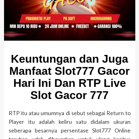
Keuntungan dan Juga
Manfaat Slot777 Gacor
Hari Ini Dan RTP Live
Slot Gacor 777
RTP itu atau umumnya di sebut sebagai Return to
Player itu adalah keliru satu didalam ukuran
seberapa besarnya persentase Slot777 Online