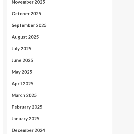
November 2025
October 2025
September 2025
August 2025
July 2025
June 2025
May 2025
April 2025
March 2025
February 2025
January 2025
December 2024