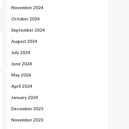
November 2024
October 2024
September 2024
August 2024
July 2024
June 2024
May 2024
April 2024
January 2024
December 2023
November 2023