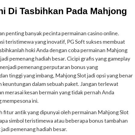
 Ini Di Tasbihkan Pada Mahjong
tian penting banyak pecinta permainan casino online.
i teristimewa yang inovatif, PG Soft sukses membuat
asbihkanlah hoki Anda dengan coba permainan Mahjong
 jadi pemenang hadiah besar. Cicipi grafis yang gameplay
a menjadi pemenang perputaran bonus yang
n tinggi yang imbang, Mahjong Slot jadi opsi yang benar
n keuntungan dalam sebuah paket. Jangan terlewat
n merasai kesan bermain yang tidak pernah Anda
g mempesona ini.
fitur antik yang dipunyai oleh permainan Mahjong Slot
rapa simbol teristimewa atau beberapa bonus tambahan
 jadi pemenang hadiah besar.