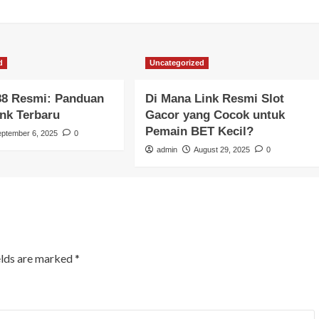
d
Uncategorized
 Resmi: Panduan
Di Mana Link Resmi Slot
nk Terbaru
Gacor yang Cocok untuk
Pemain BET Kecil?
eptember 6, 2025
0
admin
August 29, 2025
0
elds are marked
*