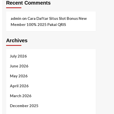
Recent Comments
admin
on
Cara Daftar Situs Slot Bonus New
Member 100% 2025 Pakai QRIS
Archives
July 2026
June 2026
May 2026
April 2026
March 2026
December 2025