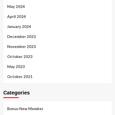
May 2024
April 2024
January 2024
December 2023
November 2023
October 2023
May 2023
October 2021
Categories
Bonus New Member