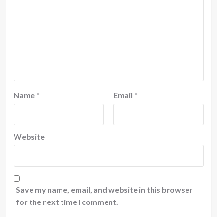
Name
*
Email
*
Website
Save my name, email, and website in this browser
for the next time I comment.