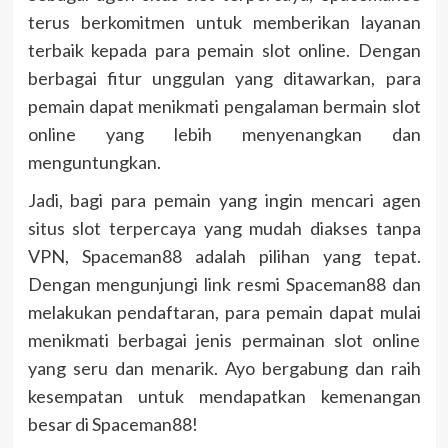
terus berkomitmen untuk memberikan layanan
terbaik kepada para pemain slot online. Dengan
berbagai fitur unggulan yang ditawarkan, para
pemain dapat menikmati pengalaman bermain slot
online yang lebih menyenangkan dan
menguntungkan.
Jadi, bagi para pemain yang ingin mencari agen
situs slot terpercaya yang mudah diakses tanpa
VPN, Spaceman88 adalah pilihan yang tepat.
Dengan mengunjungi link resmi Spaceman88 dan
melakukan pendaftaran, para pemain dapat mulai
menikmati berbagai jenis permainan slot online
yang seru dan menarik. Ayo bergabung dan raih
kesempatan untuk mendapatkan kemenangan
besar di Spaceman88!