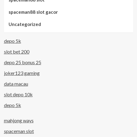
spaceman88 slot gacor
Uncategorized
depo 5k
slot bet 200
depo 25 bonus 25
joker123 gaming
data macau
slot depo 10k
depo 5k
mahjong ways
spaceman slot