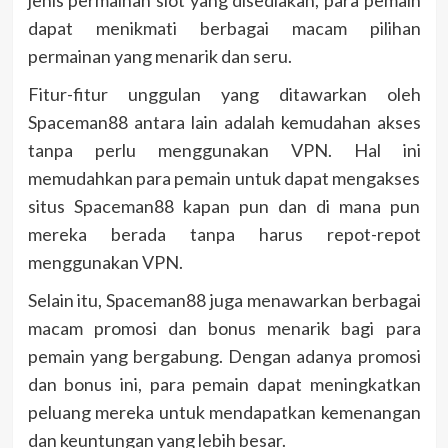
dapat menikmati berbagai macam pilihan
permainan yang menarik dan seru.
Fitur-fitur unggulan yang ditawarkan oleh
Spaceman88 antara lain adalah kemudahan akses
tanpa perlu menggunakan VPN. Hal ini
memudahkan para pemain untuk dapat mengakses
situs Spaceman88 kapan pun dan di mana pun
mereka berada tanpa harus repot-repot
menggunakan VPN.
Selain itu, Spaceman88 juga menawarkan berbagai
macam promosi dan bonus menarik bagi para
pemain yang bergabung. Dengan adanya promosi
dan bonus ini, para pemain dapat meningkatkan
peluang mereka untuk mendapatkan kemenangan
dan keuntungan yang lebih besar.