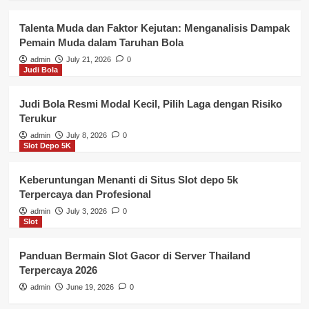
Talenta Muda dan Faktor Kejutan: Menganalisis Dampak
Pemain Muda dalam Taruhan Bola
admin
July 21, 2026
0
Judi Bola
Judi Bola Resmi Modal Kecil, Pilih Laga dengan Risiko
Terukur
admin
July 8, 2026
0
Slot Depo 5K
Keberuntungan Menanti di Situs Slot depo 5k
Terpercaya dan Profesional
admin
July 3, 2026
0
Slot
Panduan Bermain Slot Gacor di Server Thailand
Terpercaya 2026
admin
June 19, 2026
0