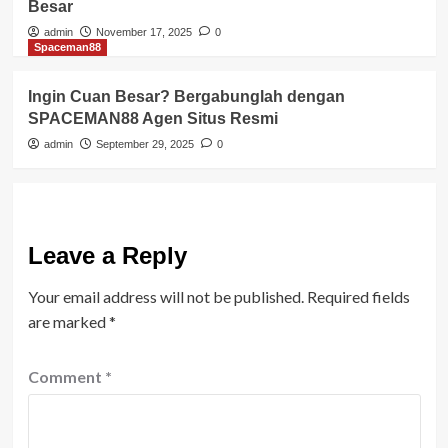
Besar
admin
November 17, 2025
0
Spaceman88
Ingin Cuan Besar? Bergabunglah dengan
SPACEMAN88 Agen Situs Resmi
admin
September 29, 2025
0
Leave a Reply
Your email address will not be published.
Required fields
are marked
*
Comment
*