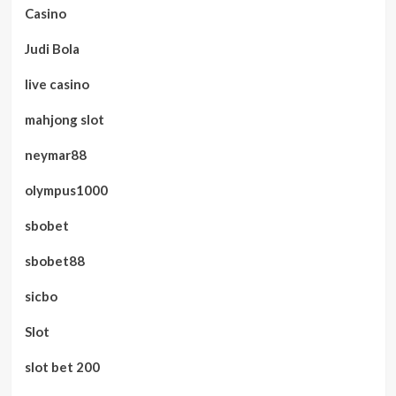
Casino
Judi Bola
live casino
mahjong slot
neymar88
olympus1000
sbobet
sbobet88
sicbo
Slot
slot bet 200