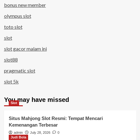
bonus new member
olympus slot
toto slot
slot
slot gacor malam ini
slot88
pragmatic slot
slot 5k
You may have missed
Slot
Situs Mahjong Slot Resmi: Tempat Mencari
Kemenangan Terbesar
admin
July 28, 2026
0
Judi Bola