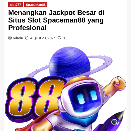
slot777
Spaceman88
Menangkan Jackpot Besar di
Situs Slot Spaceman88 yang
Profesional
admin
August 23, 2025
0