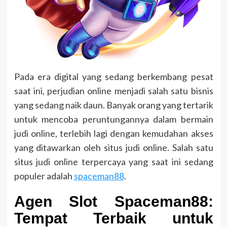
Pada era digital yang sedang berkembang pesat
saat ini, perjudian online menjadi salah satu bisnis
yang sedang naik daun. Banyak orang yang tertarik
untuk mencoba peruntungannya dalam bermain
judi online, terlebih lagi dengan kemudahan akses
yang ditawarkan oleh situs judi online. Salah satu
situs judi online terpercaya yang saat ini sedang
populer adalah
spaceman88
.
Agen Slot Spaceman88:
Tempat Terbaik untuk