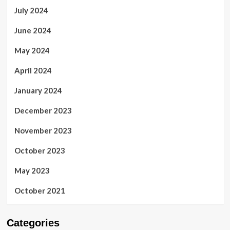
July 2024
June 2024
May 2024
April 2024
January 2024
December 2023
November 2023
October 2023
May 2023
October 2021
Categories