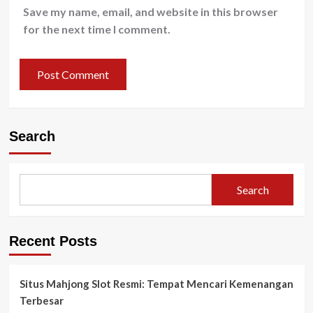
Save my name, email, and website in this browser
for the next time I comment.
Search
Search
Recent Posts
Situs Mahjong Slot Resmi: Tempat Mencari Kemenangan
Terbesar