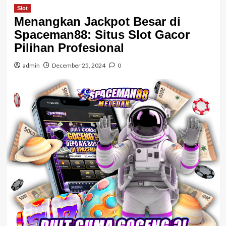
Slot
Menangkan Jackpot Besar di
Spaceman88: Situs Slot Gacor
Pilihan Profesional
admin
December 25, 2024
0