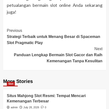
petualangan bermain slot online Anda sekarang
juga!
Post
Previous
Strategi Terbaik untuk Menang Besar di Spaceman
Navigation
Slot Pragmatic Play
Next
Panduan Lengkap Bermain Slot Gacor dan Raih
Kemenangan Tanpa Kesulitan
More Stories
Slot
Situs Mahjong Slot Resmi: Tempat Mencari
Kemenangan Terbesar
admin
July 28, 2026
0