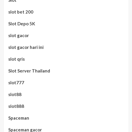
Slot
slot bet 200
Slot Depo 5K
slot gacor
slot gacor hari ini
slot qris
Slot Server Thailand
slot777
slot88
slot888
Spaceman
Spaceman gacor