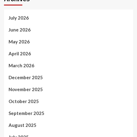
July 2026
June 2026
May 2026
April 2026
March 2026
December 2025
November 2025
October 2025
September 2025
August 2025