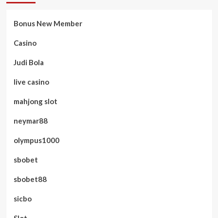
Bonus New Member
Casino
Judi Bola
live casino
mahjong slot
neymar88
olympus1000
sbobet
sbobet88
sicbo