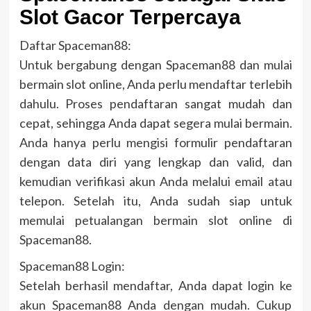
Slot Gacor Terpercaya
Daftar Spaceman88:
Untuk bergabung dengan Spaceman88 dan mulai
bermain slot online, Anda perlu mendaftar terlebih
dahulu. Proses pendaftaran sangat mudah dan
cepat, sehingga Anda dapat segera mulai bermain.
Anda hanya perlu mengisi formulir pendaftaran
dengan data diri yang lengkap dan valid, dan
kemudian verifikasi akun Anda melalui email atau
telepon. Setelah itu, Anda sudah siap untuk
memulai petualangan bermain slot online di
Spaceman88.
Spaceman88 Login:
Setelah berhasil mendaftar, Anda dapat login ke
akun Spaceman88 Anda dengan mudah. Cukup