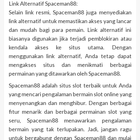
Link Alternatif Spaceman88:
Selain link resmi, Spaceman88 juga menyediakan
link alternatif untuk memastikan akses yang lancar
dan mudah bagi para pemain. Link alternatif ini
biasanya digunakan jika terjadi pemblokiran atau
kendala akses ke situs utama. Dengan
menggunakan link alternatif, Anda tetap dapat
mengakses situs dan menikmati berbagai
permainan yang ditawarkan oleh Spaceman88.
Spaceman88 adalah situs slot terbaik untuk Anda
yang mencari pengalaman bermain slot online yang
menyenangkan dan menghibur. Dengan berbagai
fitur menarik dan berbagai permainan slot yang
seru, Spaceman88 menawarkan pengalaman
bermain yang tak terlupakan. Jadi, jangan ragu
untuk bergabung dengan Spaceman88 dan mulai