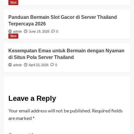
Slot
Panduan Bermain Slot Gacor di Server Thailand
Terpercaya 2026
admin
June 19, 2026
0
Slot
Kesempatan Emas untuk Bermain dengan Nyaman
di Situs Pola Server Thailand
admin
April 23, 2026
0
Leave a Reply
Your email address will not be published.
Required fields
are marked
*