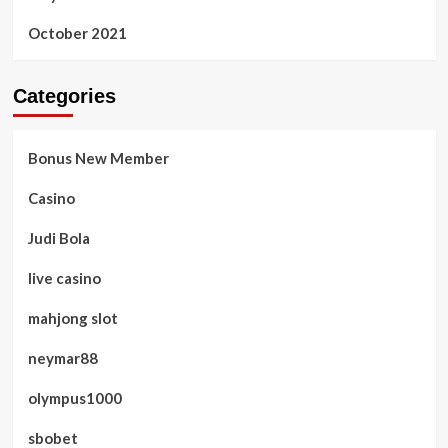
October 2021
Categories
Bonus New Member
Casino
Judi Bola
live casino
mahjong slot
neymar88
olympus1000
sbobet