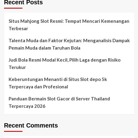
Recent Posts
Situs Mahjong Slot Resmi: Tempat Mencari Kemenangan
Terbesar
Talenta Muda dan Faktor Kejutan: Menganalisis Dampak
Pemain Muda dalam Taruhan Bola
Judi Bola Resmi Modal Kecil, Pilih Laga dengan Risiko
Terukur
Keberuntungan Menanti di Situs Slot depo 5k
Terpercaya dan Profesional
Panduan Bermain Slot Gacor di Server Thailand
Terpercaya 2026
Recent Comments