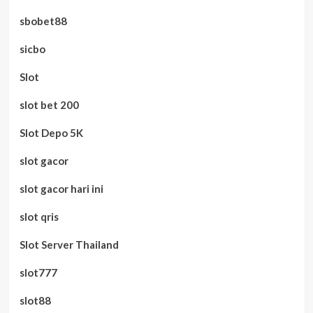
sbobet88
sicbo
Slot
slot bet 200
Slot Depo 5K
slot gacor
slot gacor hari ini
slot qris
Slot Server Thailand
slot777
slot88