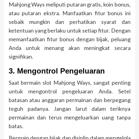
Mahjong Ways meliputi putaran gratis, koin bonus,
atau putaran ekstra. Manfaatkan fitur bonus ini
sebaik mungkin dan perhatikan syarat dan
ketentuan yang berlaku untuk setiap fitur. Dengan
memanfaatkan fitur bonus dengan bijak, peluang
Anda untuk menang akan meningkat secara
signifikan.
3. Mengontrol Pengeluaran
Saat bermain slot Mahjong Ways, sangat penting
untuk mengontrol pengeluaran Anda. Setel
batasan atau anggaran permainan dan berpegang
teguh padanya. Jangan larut dalam teriknya
permainan dan terus mengeluarkan uang tanpa
batas.
Bermain dengan bijak dan disiplin dalam mengelola