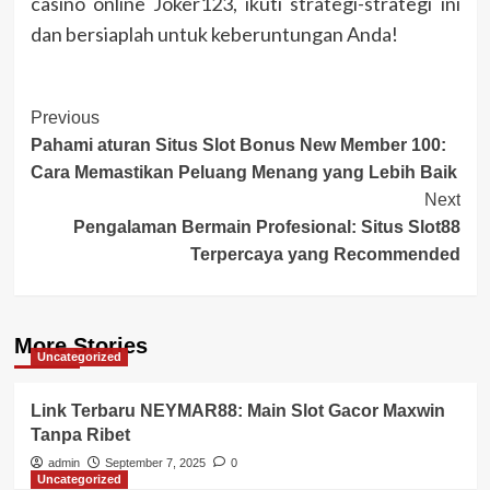
casino online Joker123, ikuti strategi-strategi ini
dan bersiaplah untuk keberuntungan Anda!
Post
Previous
Pahami aturan Situs Slot Bonus New Member 100:
Navigation
Cara Memastikan Peluang Menang yang Lebih Baik
Next
Pengalaman Bermain Profesional: Situs Slot88
Terpercaya yang Recommended
More Stories
Uncategorized
Link Terbaru NEYMAR88: Main Slot Gacor Maxwin
Tanpa Ribet
admin
September 7, 2025
0
Uncategorized