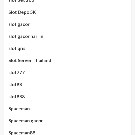
slot bet 200
Slot Depo 5K
slot gacor
slot gacor hari ini
slot qris
Slot Server Thailand
slot777
slot88
slot888
Spaceman
Spaceman gacor
Spaceman88