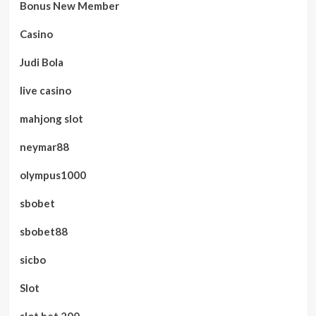
Bonus New Member
Casino
Judi Bola
live casino
mahjong slot
neymar88
olympus1000
sbobet
sbobet88
sicbo
Slot