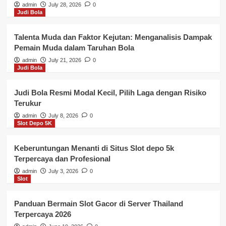
admin
July 28, 2026
0
Judi Bola
Talenta Muda dan Faktor Kejutan: Menganalisis Dampak
Pemain Muda dalam Taruhan Bola
admin
July 21, 2026
0
Judi Bola
Judi Bola Resmi Modal Kecil, Pilih Laga dengan Risiko
Terukur
admin
July 8, 2026
0
Slot Depo 5K
Keberuntungan Menanti di Situs Slot depo 5k
Terpercaya dan Profesional
admin
July 3, 2026
0
Slot
Panduan Bermain Slot Gacor di Server Thailand
Terpercaya 2026