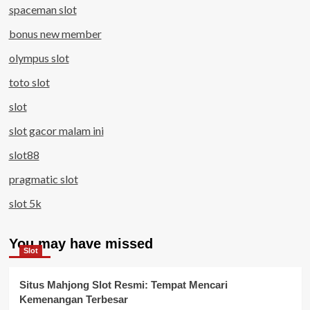
spaceman slot
bonus new member
olympus slot
toto slot
slot
slot gacor malam ini
slot88
pragmatic slot
slot 5k
You may have missed
Slot
Situs Mahjong Slot Resmi: Tempat Mencari
Kemenangan Terbesar