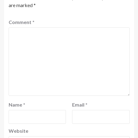
are marked
*
Comment
*
Name
*
Email
*
Website