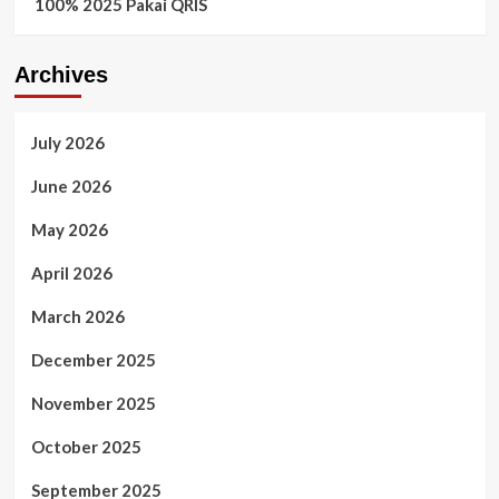
100% 2025 Pakai QRIS
Archives
July 2026
June 2026
May 2026
April 2026
March 2026
December 2025
November 2025
October 2025
September 2025