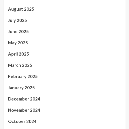
August 2025
July 2025
June 2025
May 2025
April 2025
March 2025
February 2025
January 2025
December 2024
November 2024
October 2024