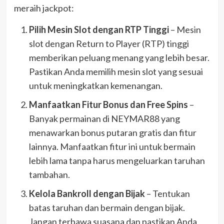
meraih jackpot:
Pilih Mesin Slot dengan RTP Tinggi
– Mesin
slot dengan Return to Player (RTP) tinggi
memberikan peluang menang yang lebih besar.
Pastikan Anda memilih mesin slot yang sesuai
untuk meningkatkan kemenangan.
Manfaatkan Fitur Bonus dan Free Spins
–
Banyak permainan di NEYMAR88 yang
menawarkan bonus putaran gratis dan fitur
lainnya. Manfaatkan fitur ini untuk bermain
lebih lama tanpa harus mengeluarkan taruhan
tambahan.
Kelola Bankroll dengan Bijak
– Tentukan
batas taruhan dan bermain dengan bijak.
Jangan terbawa suasana dan pastikan Anda