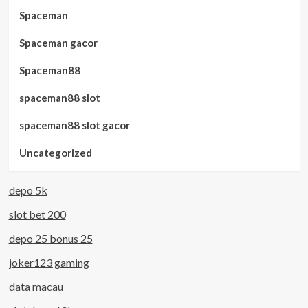
Spaceman
Spaceman gacor
Spaceman88
spaceman88 slot
spaceman88 slot gacor
Uncategorized
depo 5k
slot bet 200
depo 25 bonus 25
joker123 gaming
data macau