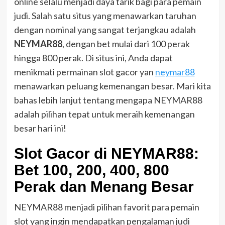
online selalu menjadi daya tarik bagi para pemain
judi. Salah satu situs yang menawarkan taruhan
dengan nominal yang sangat terjangkau adalah
NEYMAR88
, dengan bet mulai dari 100 perak
hingga 800 perak. Di situs ini, Anda dapat
menikmati permainan slot gacor yan
neymar88
menawarkan peluang kemenangan besar. Mari kita
bahas lebih lanjut tentang mengapa NEYMAR88
adalah pilihan tepat untuk meraih kemenangan
besar hari ini!
Slot Gacor di NEYMAR88:
Bet 100, 200, 400, 800
Perak dan Menang Besar
NEYMAR88 menjadi pilihan favorit para pemain
slot yang ingin mendapatkan pengalaman judi