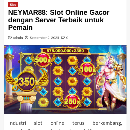
Slot
NEYMAR88: Slot Online Gacor
dengan Server Terbaik untuk
Pemain
admin
September 2, 2025
0
Industri slot online terus berkembang,