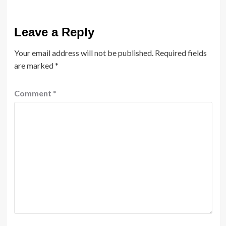
Leave a Reply
Your email address will not be published.
Required fields
are marked
*
Comment
*