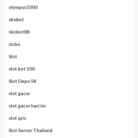
olympus1000
sbobet
sbobet88
sicbo
Slot
slot bet 200
Slot Depo 5K
slot gacor
slot gacor hari ini
slot qris
Slot Server Thailand