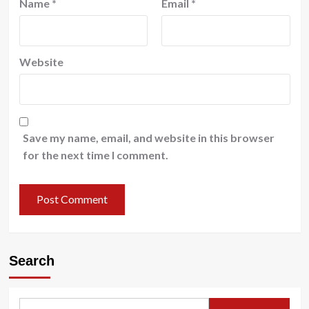
Name
*
Email
*
Website
Save my name, email, and website in this browser
for the next time I comment.
Search