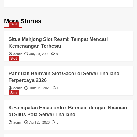
More Stories
Slot
Situs Mahjong Slot Resmi: Tempat Mencari
Kemenangan Terbesar
admin
July 28, 2026
0
Slot
Panduan Bermain Slot Gacor di Server Thailand
Terpercaya 2026
admin
June 19, 2026
0
Slot
Kesempatan Emas untuk Bermain dengan Nyaman
di Situs Pola Server Thailand
admin
April 23, 2026
0