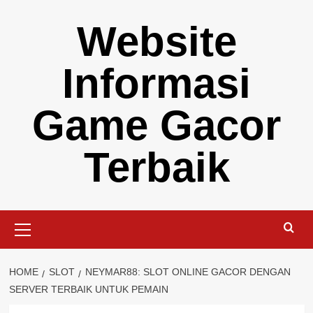
Skip
Website
to
content
Informasi
Game Gacor
Terbaik
Primary
Menu
HOME
SLOT
NEYMAR88: SLOT ONLINE GACOR DENGAN
SERVER TERBAIK UNTUK PEMAIN