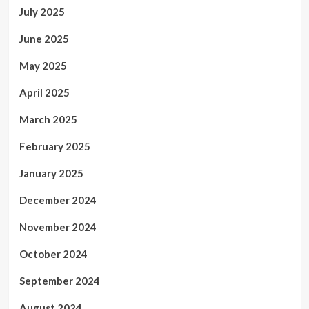
July 2025
June 2025
May 2025
April 2025
March 2025
February 2025
January 2025
December 2024
November 2024
October 2024
September 2024
August 2024