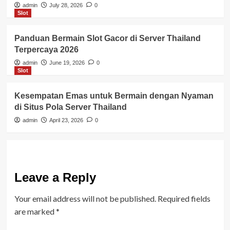
admin
July 28, 2026
0
Slot
Panduan Bermain Slot Gacor di Server Thailand
Terpercaya 2026
admin
June 19, 2026
0
Slot
Kesempatan Emas untuk Bermain dengan Nyaman
di Situs Pola Server Thailand
admin
April 23, 2026
0
Leave a Reply
Your email address will not be published.
Required fields
are marked
*