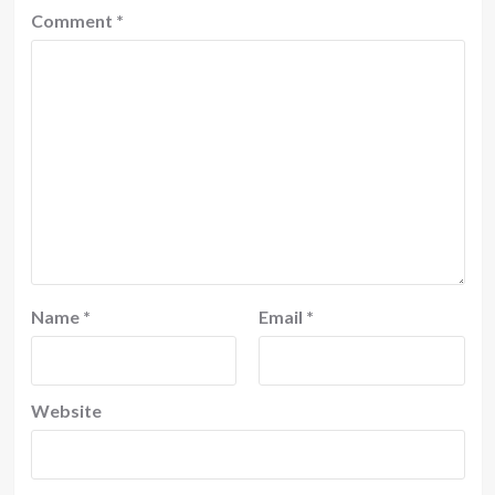
Comment
*
Name
*
Email
*
Website