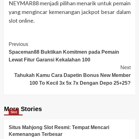
NEYMAR88 menjadi pilihan menarik untuk pemain
yang mengincar kemenangan jackpot besar dalam
slot online.
Post
Previous
Spaceman88 Buktikan Komitmen pada Pemain
Navigation
Lewat Fitur Garansi Kekalahan 100
Next
Tahukah Kamu Cara Dapetin Bonus New Member
100 To Kecil 3x 5x 7x Dengan Depo 25+25?
More Stories
Slot
Situs Mahjong Slot Resmi: Tempat Mencari
Kemenangan Terbesar