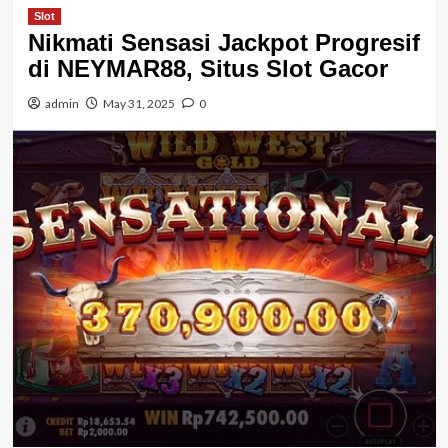
Slot
Nikmati Sensasi Jackpot Progresif
di NEYMAR88, Situs Slot Gacor
admin
May 31, 2025
0