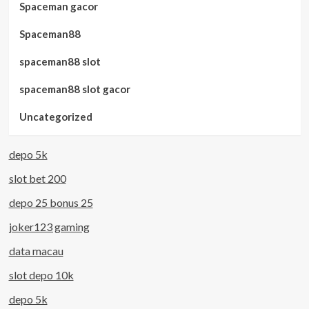
Spaceman gacor
Spaceman88
spaceman88 slot
spaceman88 slot gacor
Uncategorized
depo 5k
slot bet 200
depo 25 bonus 25
joker123 gaming
data macau
slot depo 10k
depo 5k