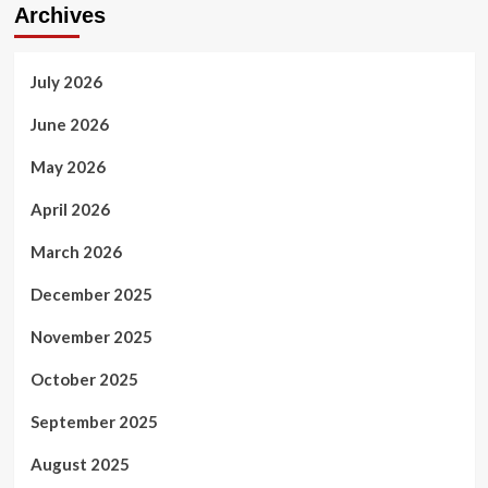
Archives
July 2026
June 2026
May 2026
April 2026
March 2026
December 2025
November 2025
October 2025
September 2025
August 2025