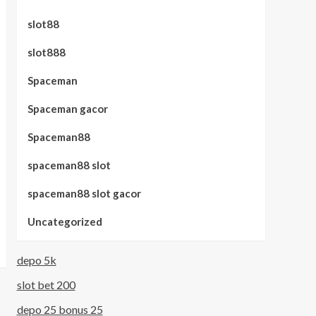
slot88
slot888
Spaceman
Spaceman gacor
Spaceman88
spaceman88 slot
spaceman88 slot gacor
Uncategorized
depo 5k
slot bet 200
depo 25 bonus 25