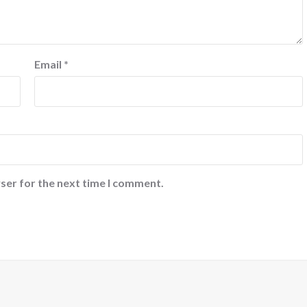
Email
*
ser for the next time I comment.