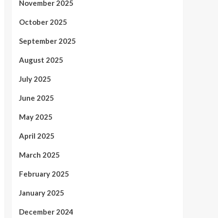
November 2025
October 2025
September 2025
August 2025
July 2025
June 2025
May 2025
April 2025
March 2025
February 2025
January 2025
December 2024