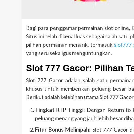
Bagi para penggemar permainan slot online,
Situs ini telah dikenal luas sebagai salah satu
pilihan permainan menarik, termasuk
slot777 
yang seru sekaligus menguntungkan.
Slot 777 Gacor: Pilihan 
Slot 777 Gacor adalah salah satu permain
khusus untuk memberikan peluang besar b
Berikut adalah kelebihan utama Slot 777 Gacor
Tingkat RTP Tinggi
: Dengan Return to P
peluang menang yang jauh lebih besar diba
Fitur Bonus Melimpah
: Slot 777 Gacor d