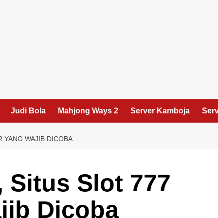
Judi Bola
Mahjong Ways 2
Server Kamboja
Serv
R YANG WAJIB DICOBA
Situs Slot 777
jib Dicoba