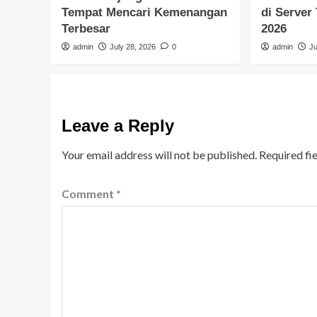
Tempat Mencari Kemenangan
di Server
Terbesar
2026
admin
July 28, 2026
0
admin
J
Leave a Reply
Your email address will not be published.
Required fi
Comment
*