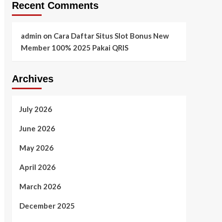
Recent Comments
admin
on
Cara Daftar Situs Slot Bonus New
Member 100% 2025 Pakai QRIS
Archives
July 2026
June 2026
May 2026
April 2026
March 2026
December 2025