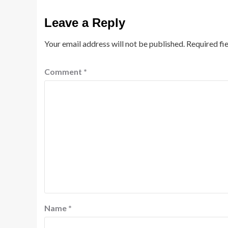
Leave a Reply
Your email address will not be published.
Required fi
Comment
*
Name
*