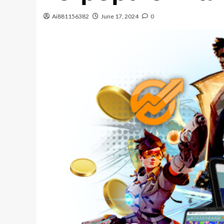
Ai881156382
June 17, 2024
0