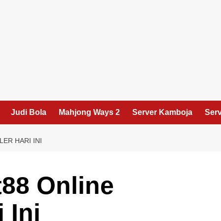
Judi Bola
Mahjong Ways 2
Server Kamboja
Serv
ER HARI INI
88 Online
 Ini