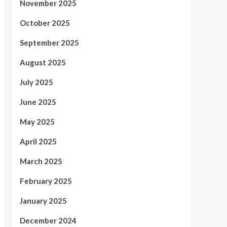
November 2025
October 2025
September 2025
August 2025
July 2025
June 2025
May 2025
April 2025
March 2025
February 2025
January 2025
December 2024