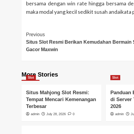
bersama dengan win rate hingga bersama den
maka modal yang kecil sedikit susah andaikata p
Post
Previous
Situs Slot Resmi Berikan Kemudahan Bermain 
Navigation
Gacor Maxwin
More Stories
Slot
Slot
Situs Mahjong Slot Resmi:
Panduan 
Tempat Mencari Kemenangan
di Server
Terbesar
2026
admin
July 28, 2026
0
admin
J