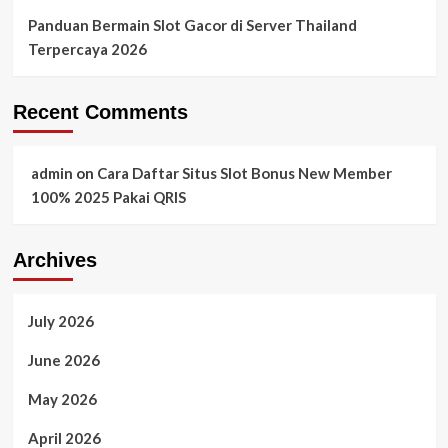
Panduan Bermain Slot Gacor di Server Thailand
Terpercaya 2026
Recent Comments
admin
on
Cara Daftar Situs Slot Bonus New Member
100% 2025 Pakai QRIS
Archives
July 2026
June 2026
May 2026
April 2026