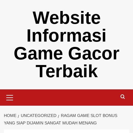
Skip
Website
to
content
Informasi
Game Gacor
Terbaik
Primary
Menu
HOME
UNCATEGORIZED
RAGAM GAME SLOT BONUS
YANG SIAP DIJAMIN SANGAT MUDAH MENANG