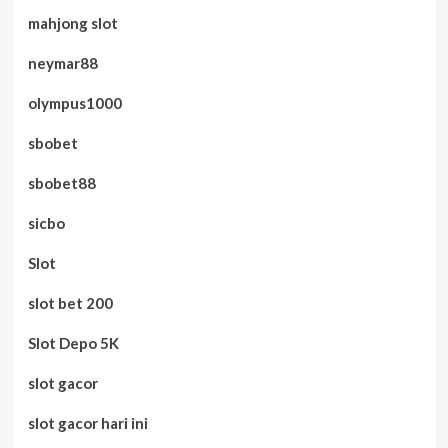
mahjong slot
neymar88
olympus1000
sbobet
sbobet88
sicbo
Slot
slot bet 200
Slot Depo 5K
slot gacor
slot gacor hari ini