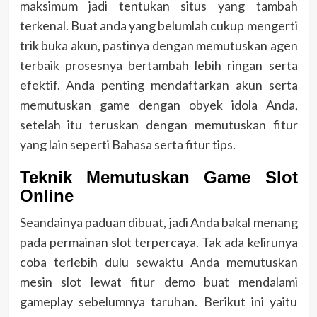
maksimum jadi tentukan situs yang tambah
terkenal. Buat anda yang belumlah cukup mengerti
trik buka akun, pastinya dengan memutuskan agen
terbaik prosesnya bertambah lebih ringan serta
efektif. Anda penting mendaftarkan akun serta
memutuskan game dengan obyek idola Anda,
setelah itu teruskan dengan memutuskan fitur
yang lain seperti Bahasa serta fitur tips.
Teknik Memutuskan Game Slot
Online
Seandainya paduan dibuat, jadi Anda bakal menang
pada permainan slot terpercaya. Tak ada kelirunya
coba terlebih dulu sewaktu Anda memutuskan
mesin slot lewat fitur demo buat mendalami
gameplay sebelumnya taruhan. Berikut ini yaitu