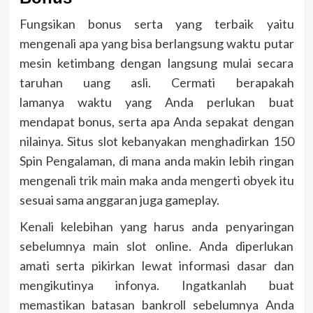
Fungsikan bonus serta yang terbaik yaitu
mengenali apa yang bisa berlangsung waktu putar
mesin ketimbang dengan langsung mulai secara
taruhan uang asli. Cermati berapakah
lamanya waktu yang Anda perlukan buat
mendapat bonus, serta apa Anda sepakat dengan
nilainya. Situs slot kebanyakan menghadirkan 150
Spin Pengalaman, di mana anda makin lebih ringan
mengenali trik main maka anda mengerti obyek itu
sesuai sama anggaran juga gameplay.
Kenali kelebihan yang harus anda penyaringan
sebelumnya main slot online. Anda diperlukan
amati serta pikirkan lewat informasi dasar dan
mengikutinya infonya. Ingatkanlah buat
memastikan batasan bankroll sebelumnya Anda