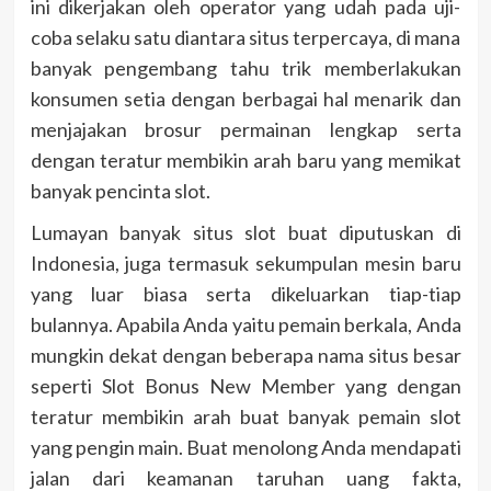
ini dikerjakan oleh operator yang udah pada uji-
coba selaku satu diantara situs terpercaya, di mana
banyak pengembang tahu trik memberlakukan
konsumen setia dengan berbagai hal menarik dan
menjajakan brosur permainan lengkap serta
dengan teratur membikin arah baru yang memikat
banyak pencinta slot.
Lumayan banyak situs slot buat diputuskan di
Indonesia, juga termasuk sekumpulan mesin baru
yang luar biasa serta dikeluarkan tiap-tiap
bulannya. Apabila Anda yaitu pemain berkala, Anda
mungkin dekat dengan beberapa nama situs besar
seperti Slot Bonus New Member yang dengan
teratur membikin arah buat banyak pemain slot
yang pengin main. Buat menolong Anda mendapati
jalan dari keamanan taruhan uang fakta,