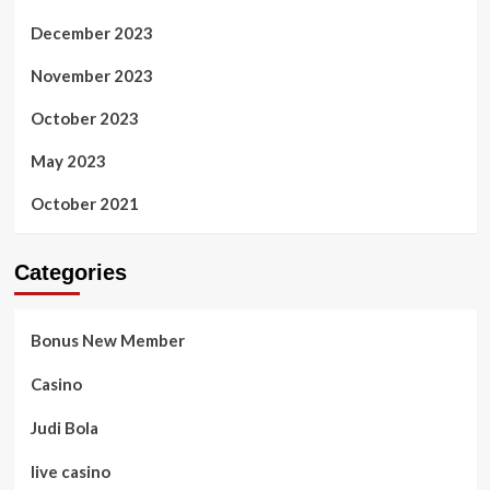
December 2023
November 2023
October 2023
May 2023
October 2021
Categories
Bonus New Member
Casino
Judi Bola
live casino