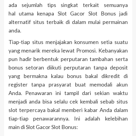
ada sejumlah tips singkat terkait semuanya
hal utama kenapa Slot Gacor Slot Bonus jadi
alternatif situs terbaik di dalam mulai permainan
anda.
Tiap-tiap situs menjajakan konsumen setia suatu
yang menarik mereka lewat Promosi. Kebanyakan
pun hadir berbentuk perputaran tambahan serta
bonus setoran diikuti perputaran tanpa deposit
yang bermakna kalau bonus bakal dikredit di
register tanpa prasyarat buat memodali akun
Anda. Penawaran ini tampil dari sekian waktu
menjadi anda bisa selalu cek kembali sebab situs
slot terpercaya bakal memberi kabar Anda dalam
tiap-tiap penawarannya. Ini adalah kelebihan
main di Slot Gacor Slot Bonus: