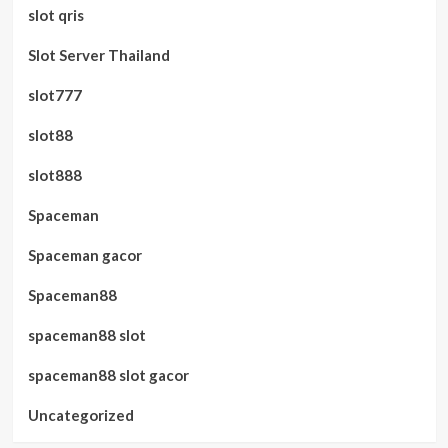
slot qris
Slot Server Thailand
slot777
slot88
slot888
Spaceman
Spaceman gacor
Spaceman88
spaceman88 slot
spaceman88 slot gacor
Uncategorized