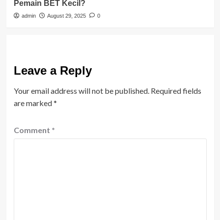
Pemain BET Kecil?
admin
August 29, 2025
0
Leave a Reply
Your email address will not be published.
Required fields
are marked
*
Comment
*