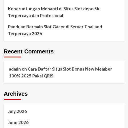
Keberuntungan Menanti di Situs Slot depo 5k
Terpercaya dan Profesional
Panduan Bermain Slot Gacor di Server Thailand
Terpercaya 2026
Recent Comments
admin
on
Cara Daftar Situs Slot Bonus New Member
100% 2025 Pakai QRIS
Archives
July 2026
June 2026