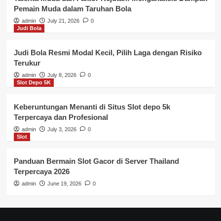
Pemain Muda dalam Taruhan Bola
admin
July 21, 2026
0
Judi Bola
Judi Bola Resmi Modal Kecil, Pilih Laga dengan Risiko
Terukur
admin
July 8, 2026
0
Slot Depo 5K
Keberuntungan Menanti di Situs Slot depo 5k
Terpercaya dan Profesional
admin
July 3, 2026
0
Slot
Panduan Bermain Slot Gacor di Server Thailand
Terpercaya 2026
admin
June 19, 2026
0