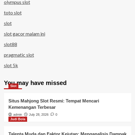
olympus slot
toto slot
slot
slot gacor malam ini
slot88
pragmatic slot
slot 5k
You may have missed
Slot
Situs Mahjong Slot Resmi: Tempat Mencari
Kemenangan Terbesar
admin
July 28, 2026
0
Judi Bola
Talenta Muda dan Faktor Kejutan: Menganalisis Dampak