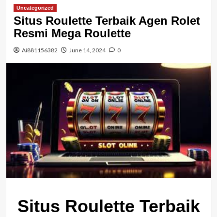
Uncategorized
Situs Roulette Terbaik Agen Rolet
Resmi Mega Roulette
Ai881156382
June 14, 2024
0
Situs Roulette Terbaik