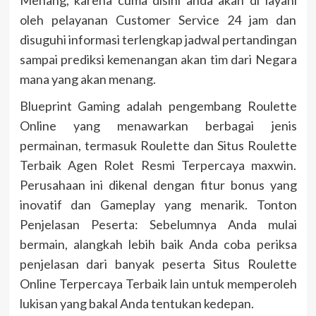
Menang, karena cuma disini anda akan di layani
oleh pelayanan Customer Service 24 jam dan
disuguhi informasi terlengkap jadwal pertandingan
sampai prediksi kemenangan akan tim dari Negara
mana yang akan menang.
Blueprint Gaming adalah pengembang Roulette
Online yang menawarkan berbagai jenis
permainan, termasuk Roulette dan Situs Roulette
Terbaik Agen Rolet Resmi Terpercaya maxwin.
Perusahaan ini dikenal dengan fitur bonus yang
inovatif dan Gameplay yang menarik. Tonton
Penjelasan Peserta: Sebelumnya Anda mulai
bermain, alangkah lebih baik Anda coba periksa
penjelasan dari banyak peserta Situs Roulette
Online Terpercaya Terbaik lain untuk memperoleh
lukisan yang bakal Anda tentukan kedepan.