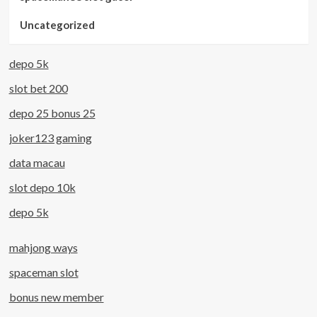
Uncategorized
depo 5k
slot bet 200
depo 25 bonus 25
joker123 gaming
data macau
slot depo 10k
depo 5k
mahjong ways
spaceman slot
bonus new member