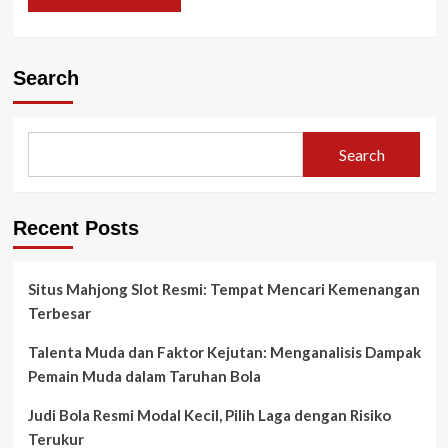
Search
Search
Recent Posts
Situs Mahjong Slot Resmi: Tempat Mencari Kemenangan
Terbesar
Talenta Muda dan Faktor Kejutan: Menganalisis Dampak
Pemain Muda dalam Taruhan Bola
Judi Bola Resmi Modal Kecil, Pilih Laga dengan Risiko
Terukur