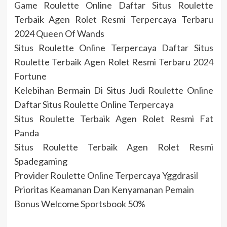
Game Roulette Online Daftar Situs Roulette
Terbaik Agen Rolet Resmi Terpercaya Terbaru
2024 Queen Of Wands
Situs Roulette Online Terpercaya Daftar Situs
Roulette Terbaik Agen Rolet Resmi Terbaru 2024
Fortune
Kelebihan Bermain Di Situs Judi Roulette Online
Daftar Situs Roulette Online Terpercaya
Situs Roulette Terbaik Agen Rolet Resmi Fat
Panda
Situs Roulette Terbaik Agen Rolet Resmi
Spadegaming
Provider Roulette Online Terpercaya Yggdrasil
Prioritas Keamanan Dan Kenyamanan Pemain
Bonus Welcome Sportsbook 50%