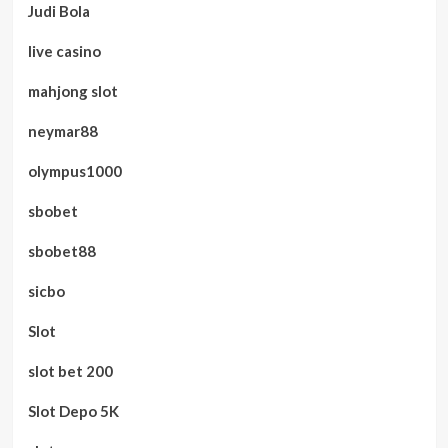
Judi Bola
live casino
mahjong slot
neymar88
olympus1000
sbobet
sbobet88
sicbo
Slot
slot bet 200
Slot Depo 5K