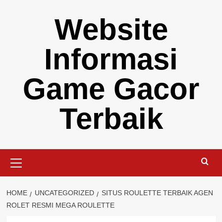
Skip
Website
to
content
Informasi
Game Gacor
Terbaik
Primary
Menu
HOME
UNCATEGORIZED
SITUS ROULETTE TERBAIK AGEN
ROLET RESMI MEGA ROULETTE