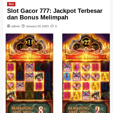
Slot
Slot Gacor 777: Jackpot Terbesar
dan Bonus Melimpah
admin
January 19, 2025
0