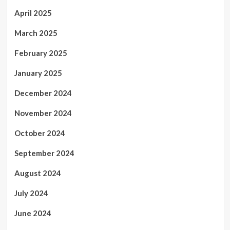
April 2025
March 2025
February 2025
January 2025
December 2024
November 2024
October 2024
September 2024
August 2024
July 2024
June 2024