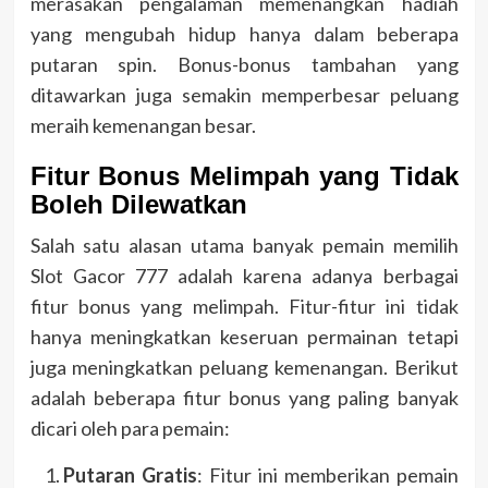
merasakan pengalaman memenangkan hadiah
yang mengubah hidup hanya dalam beberapa
putaran spin. Bonus-bonus tambahan yang
ditawarkan juga semakin memperbesar peluang
meraih kemenangan besar.
Fitur Bonus Melimpah yang Tidak
Boleh Dilewatkan
Salah satu alasan utama banyak pemain memilih
Slot Gacor 777 adalah karena adanya berbagai
fitur bonus yang melimpah. Fitur-fitur ini tidak
hanya meningkatkan keseruan permainan tetapi
juga meningkatkan peluang kemenangan. Berikut
adalah beberapa fitur bonus yang paling banyak
dicari oleh para pemain:
Putaran Gratis
: Fitur ini memberikan pemain