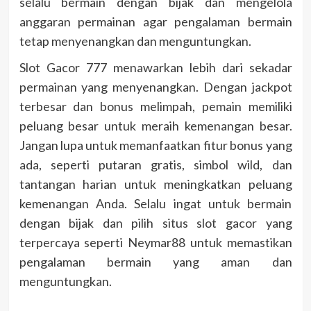
selalu bermain dengan bijak dan mengelola
anggaran permainan agar pengalaman bermain
tetap menyenangkan dan menguntungkan.
Slot Gacor 777 menawarkan lebih dari sekadar
permainan yang menyenangkan. Dengan jackpot
terbesar dan bonus melimpah, pemain memiliki
peluang besar untuk meraih kemenangan besar.
Jangan lupa untuk memanfaatkan fitur bonus yang
ada, seperti putaran gratis, simbol wild, dan
tantangan harian untuk meningkatkan peluang
kemenangan Anda. Selalu ingat untuk bermain
dengan bijak dan pilih situs slot gacor yang
terpercaya seperti Neymar88 untuk memastikan
pengalaman bermain yang aman dan
menguntungkan.