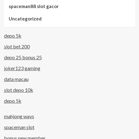
spaceman88 slot gacor
Uncategorized
depo 5k
slot bet 200
depo 25 bonus 25
joker123 gaming
data macau
slot depo 10k
depo 5k
mahjong ways
spaceman slot
bonus new member