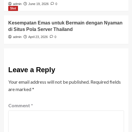
admin
June 19, 2026
0
Slot
Kesempatan Emas untuk Bermain dengan Nyaman
di Situs Pola Server Thailand
admin
April 23, 2026
0
Leave a Reply
Your email address will not be published.
Required fields
are marked
*
Comment
*