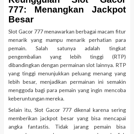
777: Menangkan Jackpot
Besar
Slot Gacor 777 menawarkan berbagai macam fitur
menarik yang mampu menarik perhatian para
pemain. Salah satunya adalah tingkat
pengembalian yang lebih tinggi (RTP)
dibandingkan dengan permainan slot lainnya. RTP
yang tinggi menunjukkan peluang menang yang
lebih besar, menjadikan permainan ini semakin
menggoda bagi para pemain yang ingin mencoba
keberuntungan mereka.
Selain itu, Slot Gacor 777 dikenal karena sering
memberikan jackpot besar yang bisa mencapai
angka fantastis. Tidak jarang pemain bisa