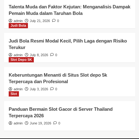
Talenta Muda dan Faktor Kejutan: Menganalisis Dampak
Pemain Muda dalam Taruhan Bola
admin
July 21, 2026
0
Judi Bola
Judi Bola Resmi Modal Kecil, Pilih Laga dengan Risiko
Terukur
admin
July 8, 2026
0
Slot Depo 5K
Keberuntungan Menanti di Situs Slot depo 5k
Terpercaya dan Profesional
admin
July 3, 2026
0
Slot
Panduan Bermain Slot Gacor di Server Thailand
Terpercaya 2026
admin
June 19, 2026
0