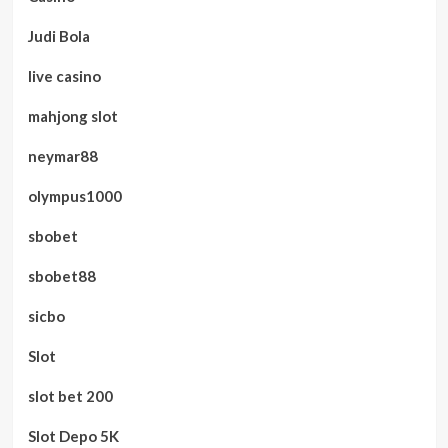
Judi Bola
live casino
mahjong slot
neymar88
olympus1000
sbobet
sbobet88
sicbo
Slot
slot bet 200
Slot Depo 5K