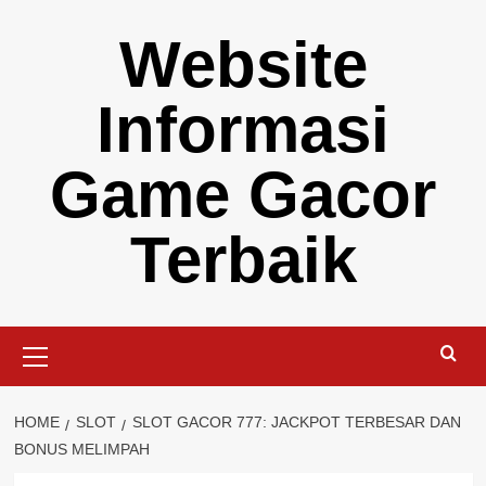
Skip
Website
to
content
Informasi
Game Gacor
Terbaik
Primary
Menu
HOME
SLOT
SLOT GACOR 777: JACKPOT TERBESAR DAN
BONUS MELIMPAH