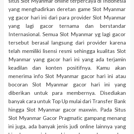
situs Slot Myanmar online terpercaya di Indonesia
yang menghadirkan deretan game Slot Myanmar
yg gacor hari ini dari para provider Slot Myanmar
yang lagi gacor ternama dan berstandar
Internasional. Semua Slot Myanmar yg lagi gacor
tersebut berasal langsung dari provider karena
telah memiliki lisensi resmi sehingga kualitas Slot
Myanmar yang gacor hari ini yang ada terjamin
keadilan dan konten positifnya. Kamu akan
menerima info Slot Myanmar gacor hari ini atau
bocoran Slot Myanmar gacor hari ini yang
diberikan untuk para membernya. Disediakan
banyak cara untuk Top Up mulai dari Transfer Bank
hingga Slot Myanmar gacor maxwin. Pada Situs
Slot Myanmar Gacor Pragmatic gampang menang
ini juga, ada banyak jenis judi online lainnya yang