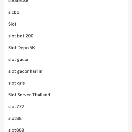
sbobet88
sicbo
Slot
slot bet 200
Slot Depo 5K
slot gacor
slot gacor hari ini
slot qris
Slot Server Thailand
slot777
slot88
slot888