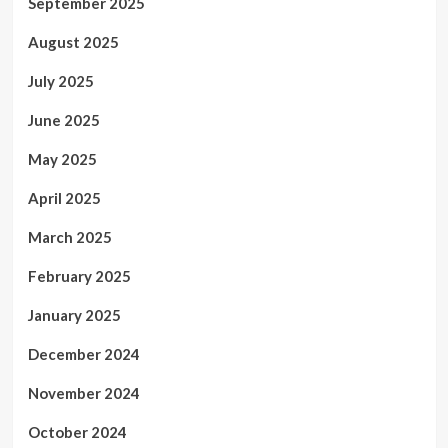
September 2025
August 2025
July 2025
June 2025
May 2025
April 2025
March 2025
February 2025
January 2025
December 2024
November 2024
October 2024