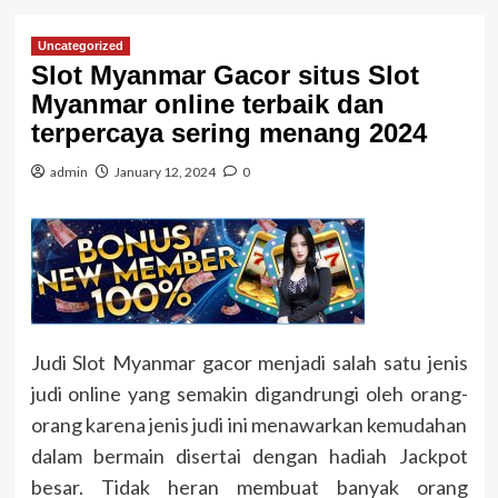
Uncategorized
Slot Myanmar Gacor situs Slot
Myanmar online terbaik dan
terpercaya sering menang 2024
admin
January 12, 2024
0
Judi Slot Myanmar gacor menjadi salah satu jenis
judi online yang semakin digandrungi oleh orang-
orang karena jenis judi ini menawarkan kemudahan
dalam bermain disertai dengan hadiah Jackpot
besar. Tidak heran membuat banyak orang