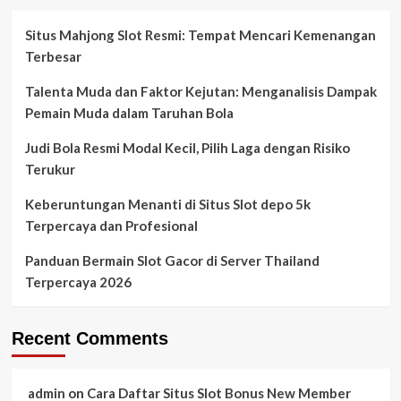
Situs Mahjong Slot Resmi: Tempat Mencari Kemenangan
Terbesar
Talenta Muda dan Faktor Kejutan: Menganalisis Dampak
Pemain Muda dalam Taruhan Bola
Judi Bola Resmi Modal Kecil, Pilih Laga dengan Risiko
Terukur
Keberuntungan Menanti di Situs Slot depo 5k
Terpercaya dan Profesional
Panduan Bermain Slot Gacor di Server Thailand
Terpercaya 2026
Recent Comments
admin
on
Cara Daftar Situs Slot Bonus New Member