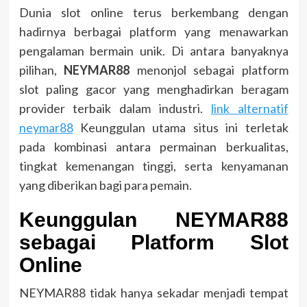
Dunia slot online terus berkembang dengan
hadirnya berbagai platform yang menawarkan
pengalaman bermain unik. Di antara banyaknya
pilihan,
NEYMAR88
menonjol sebagai platform
slot paling gacor yang menghadirkan beragam
provider terbaik dalam industri.
link alternatif
neymar88
Keunggulan utama situs ini terletak
pada kombinasi antara permainan berkualitas,
tingkat kemenangan tinggi, serta kenyamanan
yang diberikan bagi para pemain.
Keunggulan NEYMAR88
sebagai Platform Slot
Online
NEYMAR88 tidak hanya sekadar menjadi tempat