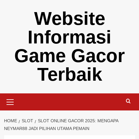
Skip
Website
to
content
Informasi
Game Gacor
Terbaik
Primary
Menu
HOME
SLOT
SLOT ONLINE GACOR 2025: MENGAPA
NEYMAR88 JADI PILIHAN UTAMA PEMAIN