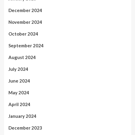
December 2024
November 2024
October 2024
September 2024
August 2024
July 2024
June 2024
May 2024
April 2024
January 2024
December 2023