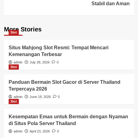
Stabil dan Aman
More Stories
Slot
Situs Mahjong Slot Resmi: Tempat Mencari
Kemenangan Terbesar
admin
July 28, 2026
0
Slot
Panduan Bermain Slot Gacor di Server Thailand
Terpercaya 2026
admin
June 19, 2026
0
Slot
Kesempatan Emas untuk Bermain dengan Nyaman
di Situs Pola Server Thailand
admin
April 23, 2026
0