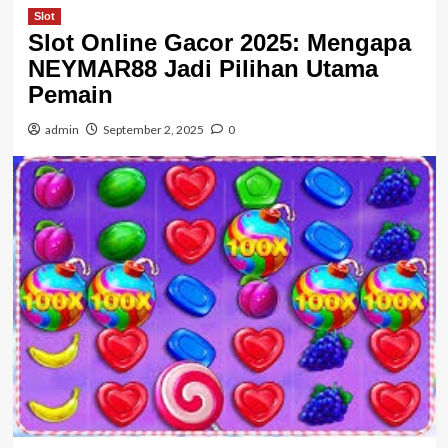
Slot
Slot Online Gacor 2025: Mengapa
NEYMAR88 Jadi Pilihan Utama
Pemain
admin
September 2, 2025
0