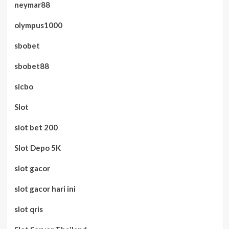
neymar88
olympus1000
sbobet
sbobet88
sicbo
Slot
slot bet 200
Slot Depo 5K
slot gacor
slot gacor hari ini
slot qris