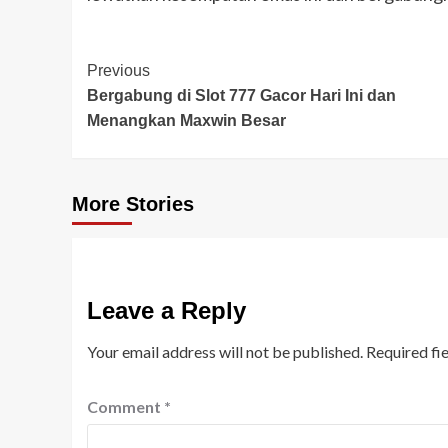
Post
Previous
Bergabung di Slot 777 Gacor Hari Ini dan
Navigation
Menangkan Maxwin Besar
More Stories
Leave a Reply
Your email address will not be published.
Required fi
Comment
*