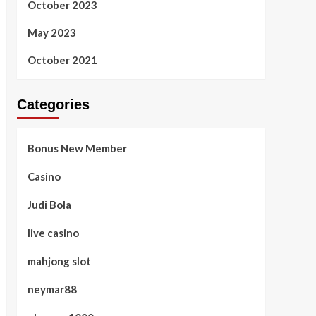
October 2023
May 2023
October 2021
Categories
Bonus New Member
Casino
Judi Bola
live casino
mahjong slot
neymar88