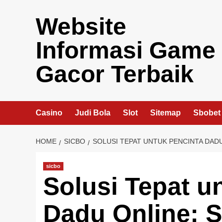
Skip
to
Website
content
Informasi Game
Gacor Terbaik
Casino
Judi Bola
Slot
Sitemap
Sbobet
HOME
SICBO
SOLUSI TEPAT UNTUK PENCINTA DAD
sicbo
Solusi Tepat u
Dadu Online: