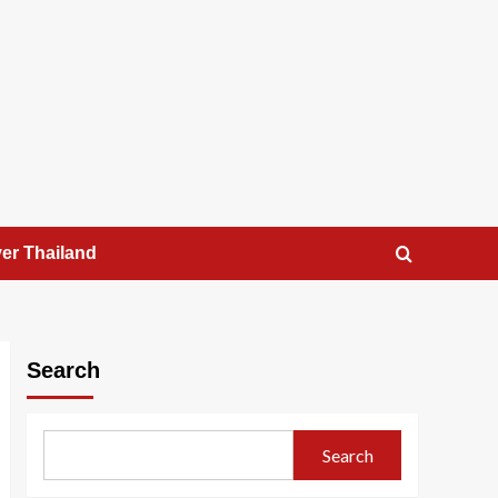
er Thailand
Search
Search