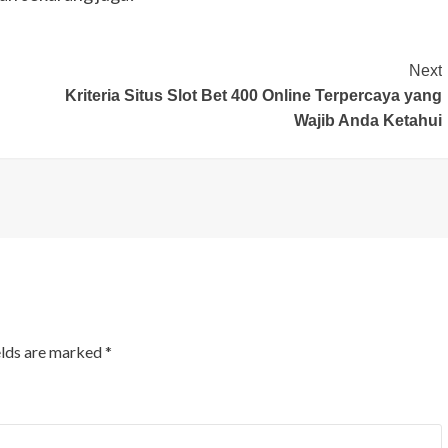
Next
Kriteria Situs Slot Bet 400 Online Terpercaya yang
Wajib Anda Ketahui
elds are marked
*