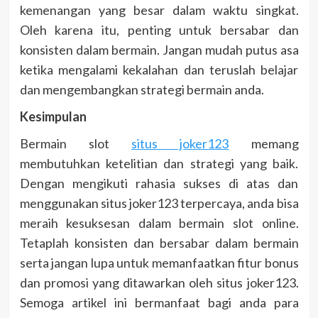
kemenangan yang besar dalam waktu singkat.
Oleh karena itu, penting untuk bersabar dan
konsisten dalam bermain. Jangan mudah putus asa
ketika mengalami kekalahan dan teruslah belajar
dan mengembangkan strategi bermain anda.
Kesimpulan
Bermain slot
situs joker123
memang
membutuhkan ketelitian dan strategi yang baik.
Dengan mengikuti rahasia sukses di atas dan
menggunakan situs joker123 terpercaya, anda bisa
meraih kesuksesan dalam bermain slot online.
Tetaplah konsisten dan bersabar dalam bermain
serta jangan lupa untuk memanfaatkan fitur bonus
dan promosi yang ditawarkan oleh situs joker123.
Semoga artikel ini bermanfaat bagi anda para