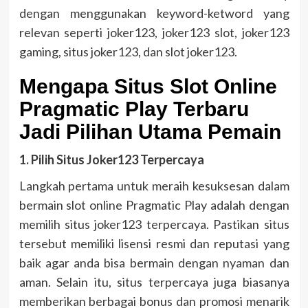
dengan menggunakan keyword-ketword yang
relevan seperti joker123, joker123 slot, joker123
gaming, situs joker123, dan slot joker123.
Mengapa Situs Slot Online
Pragmatic Play Terbaru
Jadi Pilihan Utama Pemain
1. Pilih Situs Joker123 Terpercaya
Langkah pertama untuk meraih kesuksesan dalam
bermain slot online Pragmatic Play adalah dengan
memilih situs joker123 terpercaya. Pastikan situs
tersebut memiliki lisensi resmi dan reputasi yang
baik agar anda bisa bermain dengan nyaman dan
aman. Selain itu, situs terpercaya juga biasanya
memberikan berbagai bonus dan promosi menarik