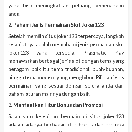
yang bisa meningkatkan peluang kemenangan
anda.
2. Pahami Jenis Permainan Slot Joker123
Setelah memilih situs joker123 terpercaya, langkah
selanjutnya adalah memahami jenis permainan slot
joker123 yang tersedia. Pragmatic Play
menawarkan berbagai jenis slot dengan tema yang
beragam, baik itu tema tradisional, buah-buahan,
hingga tema modern yang menghibur. Pilihlah jenis
permainan yang sesuai dengan selera anda dan
pahami aturan mainnya dengan baik.
3. Manfaatkan Fitur Bonus dan Promosi
Salah satu kelebihan bermain di situs joker123
adalah adanya berbagai fitur bonus dan promosi