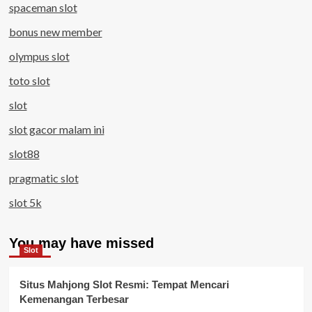
spaceman slot
bonus new member
olympus slot
toto slot
slot
slot gacor malam ini
slot88
pragmatic slot
slot 5k
You may have missed
Slot
Situs Mahjong Slot Resmi: Tempat Mencari
Kemenangan Terbesar