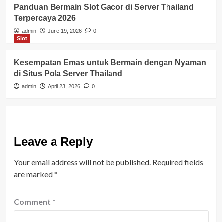
Panduan Bermain Slot Gacor di Server Thailand
Terpercaya 2026
admin
June 19, 2026
0
Slot
Kesempatan Emas untuk Bermain dengan Nyaman
di Situs Pola Server Thailand
admin
April 23, 2026
0
Leave a Reply
Your email address will not be published.
Required fields
are marked
*
Comment
*