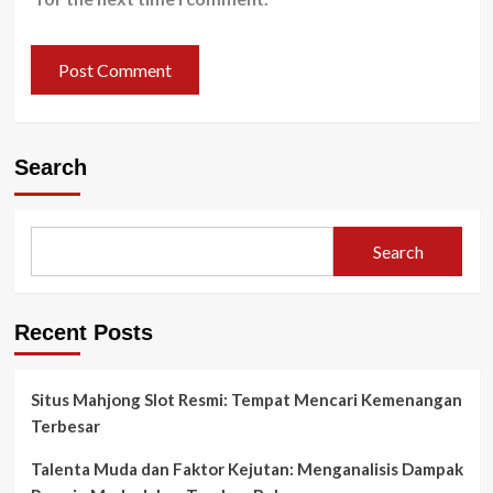
Search
Search
Recent Posts
Situs Mahjong Slot Resmi: Tempat Mencari Kemenangan
Terbesar
Talenta Muda dan Faktor Kejutan: Menganalisis Dampak