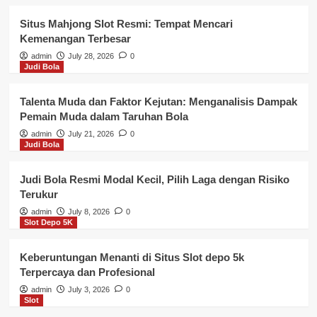
Situs Mahjong Slot Resmi: Tempat Mencari
Kemenangan Terbesar
admin
July 28, 2026
0
Judi Bola
Talenta Muda dan Faktor Kejutan: Menganalisis Dampak
Pemain Muda dalam Taruhan Bola
admin
July 21, 2026
0
Judi Bola
Judi Bola Resmi Modal Kecil, Pilih Laga dengan Risiko
Terukur
admin
July 8, 2026
0
Slot Depo 5K
Keberuntungan Menanti di Situs Slot depo 5k
Terpercaya dan Profesional
admin
July 3, 2026
0
Slot