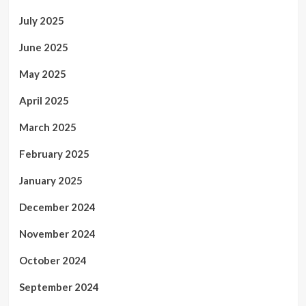
July 2025
June 2025
May 2025
April 2025
March 2025
February 2025
January 2025
December 2024
November 2024
October 2024
September 2024