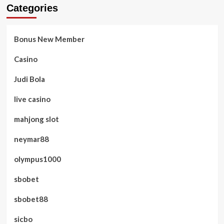
Categories
Bonus New Member
Casino
Judi Bola
live casino
mahjong slot
neymar88
olympus1000
sbobet
sbobet88
sicbo