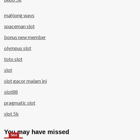
mahjong ways
spaceman slot
bonus new member
olympus slot
toto slot
slot
slot gacor malam ini
slot88
pragmatic slot
slot 5k
You may have missed
Slot