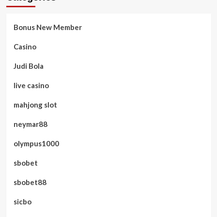
Bonus New Member
Casino
Judi Bola
live casino
mahjong slot
neymar88
olympus1000
sbobet
sbobet88
sicbo