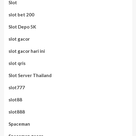
Slot
slot bet 200
Slot Depo 5K
slot gacor
slot gacor hari ini
slot qris
Slot Server Thailand
slot777
slot88
slot888
Spaceman