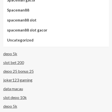
Spaceman gacor
Spaceman88
spaceman88 slot
spaceman88 slot gacor
Uncategorized
depo 5k
slot bet 200
depo 25 bonus 25
joker123 gaming
data macau
slot depo 10k
depo 5k