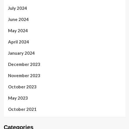
July 2024
June 2024
May 2024
April 2024
January 2024
December 2023
November 2023
October 2023
May 2023
October 2021
Categories