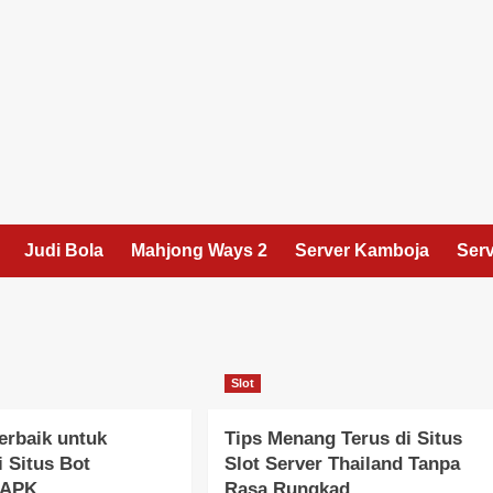
Judi Bola
Mahjong Ways 2
Server Kamboja
Serv
Slot
Terbaik untuk
Tips Menang Terus di Situs
 Situs Bot
Slot Server Thailand Tanpa
 APK
Rasa Rungkad