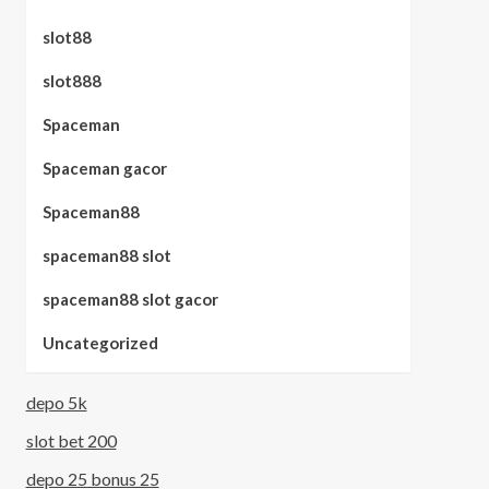
slot88
slot888
Spaceman
Spaceman gacor
Spaceman88
spaceman88 slot
spaceman88 slot gacor
Uncategorized
depo 5k
slot bet 200
depo 25 bonus 25