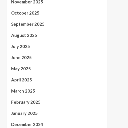
November 2025
October 2025
September 2025
August 2025
July 2025
June 2025
May 2025
April 2025
March 2025
February 2025
January 2025
December 2024