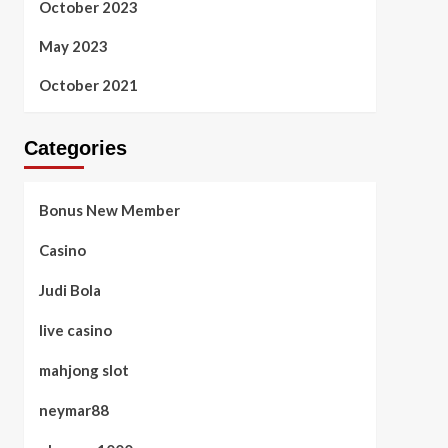
October 2023
May 2023
October 2021
Categories
Bonus New Member
Casino
Judi Bola
live casino
mahjong slot
neymar88