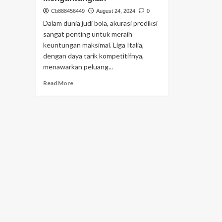
Cb888456449
August 24, 2024
0
Dalam dunia judi bola, akurasi prediksi
sangat penting untuk meraih
keuntungan maksimal. Liga Italia,
dengan daya tarik kompetitifnya,
menawarkan peluang...
Read
Read More
more
about
Prediksi
Akurat
Liga
Italia
untuk
Judi
Bola
yang
Menguntungkan