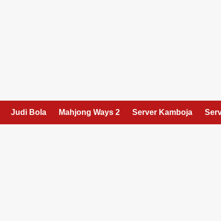
Judi Bola
Mahjong Ways 2
Server Kamboja
Serv