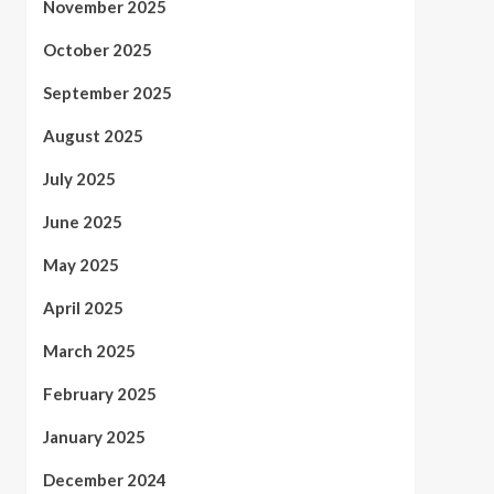
November 2025
October 2025
September 2025
August 2025
July 2025
June 2025
May 2025
April 2025
March 2025
February 2025
January 2025
December 2024