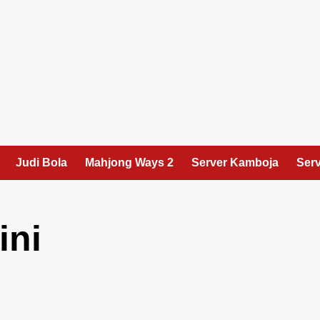
Judi Bola
Mahjong Ways 2
Server Kamboja
Serv
ini