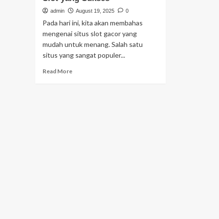
admin
August 19, 2025
0
Pada hari ini, kita akan membahas
mengenai situs slot gacor yang
mudah untuk menang. Salah satu
situs yang sangat populer...
Read
Read More
more
about
Raih
Jackpot
Besar
di
SLOT777:
Strategi
Bermain
Slot
yang
Sukses