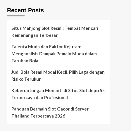
Recent Posts
Situs Mahjong Slot Resmi: Tempat Mencari
Kemenangan Terbesar
Talenta Muda dan Faktor Kejutan:
Menganalisis Dampak Pemain Muda dalam
Taruhan Bola
Judi Bola Resmi Modal Kecil, Pilih Laga dengan
Risiko Terukur
Keberuntungan Menanti di Situs Slot depo 5k
Terpercaya dan Profesional
Panduan Bermain Slot Gacor di Server
Thailand Terpercaya 2026