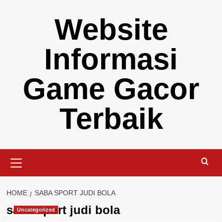
Skip
Website
to
content
Informasi
Game Gacor
Terbaik
Primary
Menu
HOME
SABA SPORT JUDI BOLA
saba sport judi bola
Uncategorized