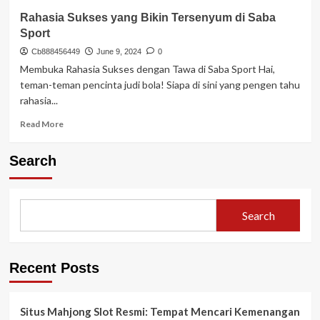
Rahasia Sukses yang Bikin Tersenyum di Saba
Sport
Cb888456449
June 9, 2024
0
Membuka Rahasia Sukses dengan Tawa di Saba Sport Hai,
teman-teman pencinta judi bola! Siapa di sini yang pengen tahu
rahasia...
Read
Read More
more
about
Search
Rahasia
Sukses
yang
Bikin
Search
Tersenyum
di
Saba
Sport
Recent Posts
Situs Mahjong Slot Resmi: Tempat Mencari Kemenangan