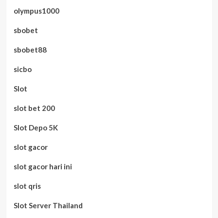
olympus1000
sbobet
sbobet88
sicbo
Slot
slot bet 200
Slot Depo 5K
slot gacor
slot gacor hari ini
slot qris
Slot Server Thailand