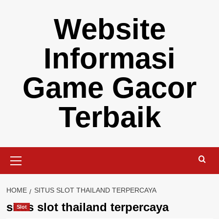
Skip
Website
to
content
Informasi
Game Gacor
Terbaik
Primary
Menu
HOME
SITUS SLOT THAILAND TERPERCAYA
situs slot thailand terpercaya
Slot