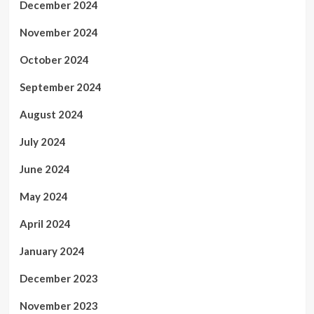
December 2024
November 2024
October 2024
September 2024
August 2024
July 2024
June 2024
May 2024
April 2024
January 2024
December 2023
November 2023