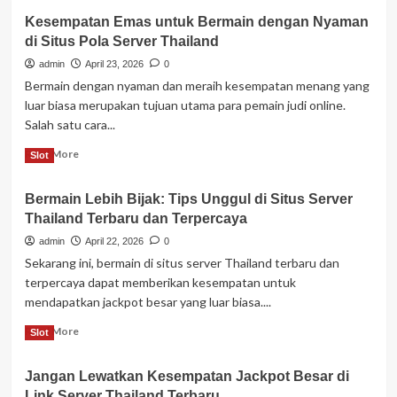
Kesempatan Emas untuk Bermain dengan Nyaman
di Situs Pola Server Thailand
admin
April 23, 2026
0
Bermain dengan nyaman dan meraih kesempatan menang yang
luar biasa merupakan tujuan utama para pemain judi online.
Salah satu cara...
Read
Read More
Slot
more
about
Bermain Lebih Bijak: Tips Unggul di Situs Server
Kesempatan
Thailand Terbaru dan Terpercaya
Emas
untuk
admin
April 22, 2026
0
Bermain
Sekarang ini, bermain di situs server Thailand terbaru dan
dengan
terpercaya dapat memberikan kesempatan untuk
Nyaman
mendapatkan jackpot besar yang luar biasa....
di
Situs
Read
Read More
Slot
Pola
more
Server
about
Thailand
Jangan Lewatkan Kesempatan Jackpot Besar di
Bermain
Link Server Thailand Terbaru
Lebih