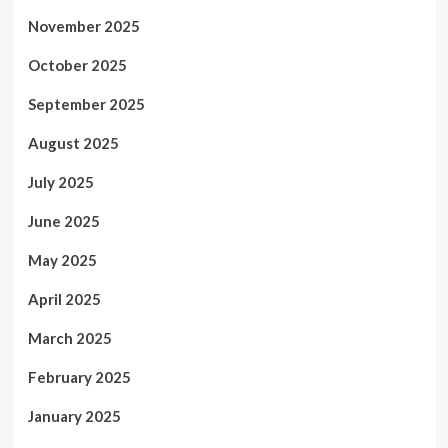
November 2025
October 2025
September 2025
August 2025
July 2025
June 2025
May 2025
April 2025
March 2025
February 2025
January 2025