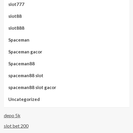
slot777
slot88
slot888
Spaceman
Spaceman gacor
Spaceman88
spaceman88 slot
spaceman88 slot gacor
Uncategorized
depo 5k
slot bet 200