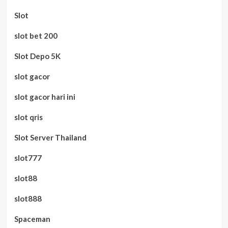
Slot
slot bet 200
Slot Depo 5K
slot gacor
slot gacor hari ini
slot qris
Slot Server Thailand
slot777
slot88
slot888
Spaceman