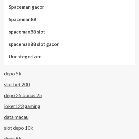
Spaceman gacor
Spaceman88
spaceman88 slot
spaceman88 slot gacor
Uncategorized
depo 5k
slot bet 200
depo 25 bonus 25
joker123 gaming
data macau
slot depo 10k
depo 5k