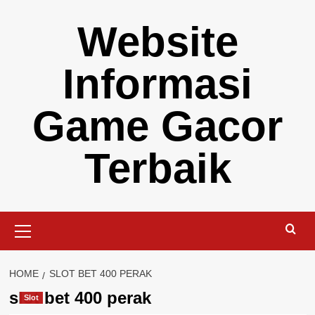
Skip
Website
to
content
Informasi
Game Gacor
Terbaik
Primary
Menu
HOME
SLOT BET 400 PERAK
slot bet 400 perak
Slot