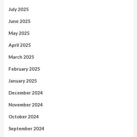
July 2025
June 2025
May 2025
April 2025
March 2025
February 2025
January 2025
December 2024
November 2024
October 2024
September 2024