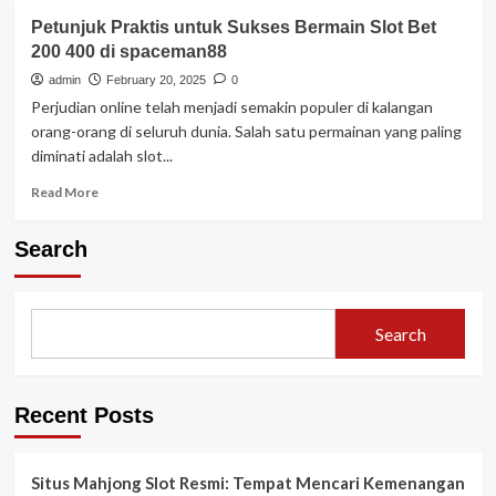
Petunjuk Praktis untuk Sukses Bermain Slot Bet
200 400 di spaceman88
admin
February 20, 2025
0
Perjudian online telah menjadi semakin populer di kalangan
orang-orang di seluruh dunia. Salah satu permainan yang paling
diminati adalah slot...
Read
Read More
more
about
Search
Petunjuk
Praktis
untuk
Sukses
Search
Bermain
Slot
Bet
200
Recent Posts
400
di
spaceman88
Situs Mahjong Slot Resmi: Tempat Mencari Kemenangan