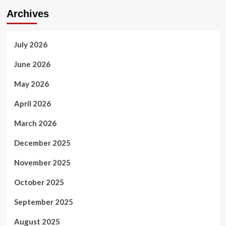
Archives
July 2026
June 2026
May 2026
April 2026
March 2026
December 2025
November 2025
October 2025
September 2025
August 2025