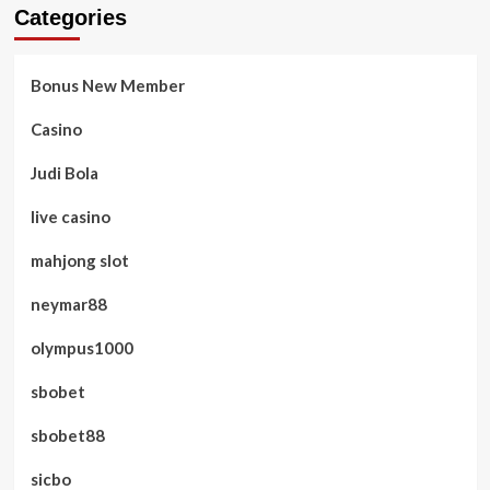
Categories
Bonus New Member
Casino
Judi Bola
live casino
mahjong slot
neymar88
olympus1000
sbobet
sbobet88
sicbo